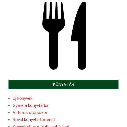
KÖNYVTÁR
Új könyvek
Gyere a könyvtárba
Virtuális olvasókör
Rövid könyvtártörténet
Könyvtárhasználati szabályzat