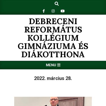
Search
Skip
to
content
DEBRECENI
REFORMÁTUS
KOLLÉGIUM
GIMNÁZIUMA ÉS
DIÁKOTTHONA
Primary
MENU
Navigation
Menu
2022. március 28.