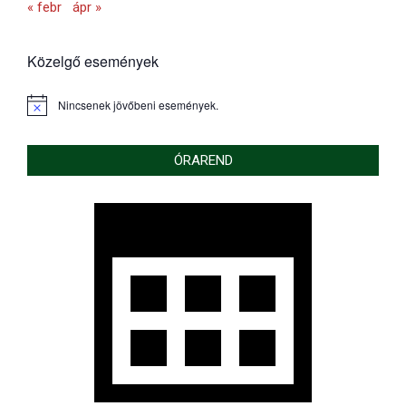
« febr
ápr »
Közelgő események
Nincsenek jövőbeni események.
Notice
ÓRAREND