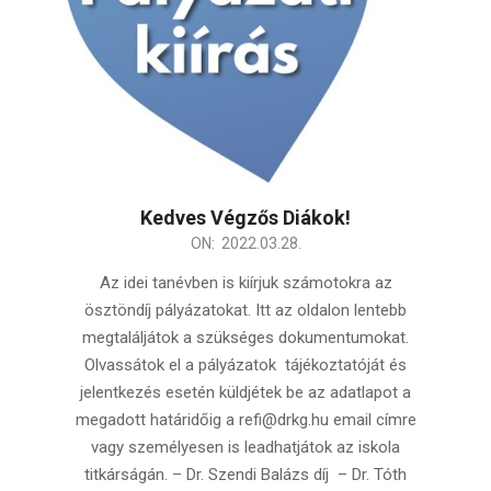
Kedves Végzős Diákok!
2022-
ON:
2022.03.28.
03-
Az idei tanévben is kiírjuk számotokra az
28
ösztöndíj pályázatokat. Itt az oldalon lentebb
megtaláljátok a szükséges dokumentumokat.
Olvassátok el a pályázatok tájékoztatóját és
jelentkezés esetén küldjétek be az adatlapot a
megadott határidőig a refi@drkg.hu email címre
vagy személyesen is leadhatjátok az iskola
titkárságán. – Dr. Szendi Balázs díj – Dr. Tóth