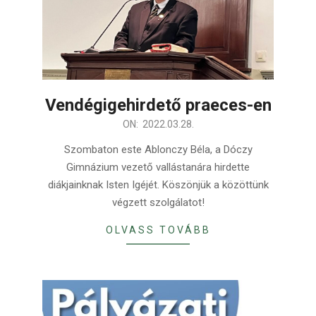
Vendégigehirdető praeces-en
2022-
ON:
2022.03.28.
03-
Szombaton este Ablonczy Béla, a Dóczy
28
Gimnázium vezető vallástanára hirdette
diákjainknak Isten Igéjét. Köszönjük a közöttünk
végzett szolgálatot!
OLVASS TOVÁBB