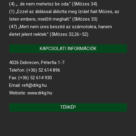
(4) „…de nem mehetsz be oda.” (5Mózes 34)
(1) „Ezzel az áldással áldotta meg Izráel fiait Mózes, az
Isten embere, mielőtt meghalt.” (5Mózes 33)
(47) „Mert nem üres beszéd az számotokra, hanem
életet jelent nektek.” (5Mózes 32,26–52)
KAPCSOLATI INFORMÁCIÓK
4026 Debrecen, Péterfia 1-7.
Telefon: (+36) 52 614 896
Fax: (+36) 52 614 930
Email: refi@drkg.hu
Website: www.drkg.hu
TÉRKÉP