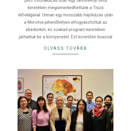
perc csónakázás után egy tanösvényi séta
keretében megismerkedhettünk a Tisza
élővilágával. Onnan egy hosszabb hajókázás után
a Morotva pihenőhelyen elfogyasztottuk az
ebédünket, és szabad program keretében
járhattuk be a környezetet. Ezt követően busszal
OLVASS TOVÁBB