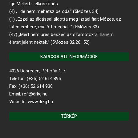
Ige Mellett - elköszönés
(4) „…de nem mehetsz be oda.” (5Mózes 34)
(1) „Ezzel az áldással áldotta meg Izráel fiait Mózes, az
Isten embere, mielőtt meghalt.” (5Mózes 33)
(47) „Mert nem üres beszéd az számotokra, hanem
életet jelent nektek.” (5Mózes 32,26–52)
KAPCSOLATI INFORMÁCIÓK
4026 Debrecen, Péterfia 1-7.
Telefon: (+36) 52 614 896
Fax: (+36) 52 614 930
Email: refi@drkg.hu
Website: www.drkg.hu
TÉRKÉP