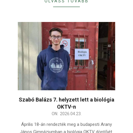
OLVASS TOVÁBB
Szabó Balázs 7. helyzett lett a biológia
OKTV-n
2026-
ON:
2026.04.23.
04-
Április 18-án rendezték meg a budapesti Arany
23
János Gimnáziumban a biológia OKTV döntőjét.