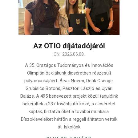
Az OTIO díjátadójáról
2026-
ON:
2026.06.08.
06-
A 35. Országos Tudományos és Innovációs
08
Olimpián öt diákunk dicséretben részesült
pályamunkájáért: Árvai Noémi, Deák Csenge,
Grubisics Botond, Pásztori László és Ujvári
Balázs. A 495 benevezett projekt közül tanulóink
bekerültek a 237 továbbjutó közé, s dicséretet
kaptak, biztatva őket a további munkára.
Díszokleveleiket hétfőn a reggeli áhítaton vették
át. Iskolánk