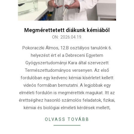
Megmérettetett diákunk kémiából
2026-
ON:
2026.04.19.
04-
Pokoraczki Álmos, 12.B osztályos tanulónk 6.
19
helyezést ért el a Debreceni Egyetem
Gyógyszertudományi Kara által szervezett
Természettudományos versenyen. Az első
fordulóban egy kedvenc kémiai kísérletet kellett
videós formában bemutatni. A legjobbak egy
elméleti fordulón is megmérették magukat. Itt az
érettségihez hasonló számolós feladatok, fizikai,
kémiai és biológiai elméleti kérdések mellett,
OLVASS TOVÁBB