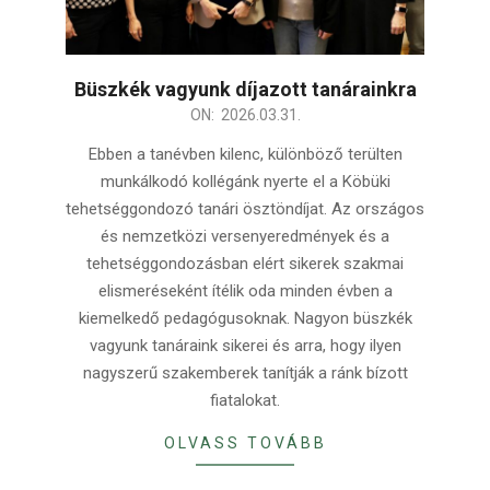
Büszkék vagyunk díjazott tanárainkra
2026-
ON:
2026.03.31.
03-
Ebben a tanévben kilenc, különböző terülten
31
munkálkodó kollégánk nyerte el a Köbüki
tehetséggondozó tanári ösztöndíjat. Az országos
és nemzetközi versenyeredmények és a
tehetséggondozásban elért sikerek szakmai
elismeréseként ítélik oda minden évben a
kiemelkedő pedagógusoknak. Nagyon büszkék
vagyunk tanáraink sikerei és arra, hogy ilyen
nagyszerű szakemberek tanítják a ránk bízott
fiatalokat.
OLVASS TOVÁBB