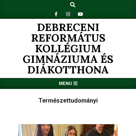
Search
Skip
to
content
DEBRECENI
REFORMÁTUS
KOLLÉGIUM
GIMNÁZIUMA ÉS
DIÁKOTTHONA
Primary
MENU
Navigation
Menu
Természettudományi