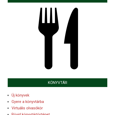
KÖNYVTÁR
Új könyvek
Gyere a könyvtárba
Virtuális olvasókör
Rövid könyvtártörténet