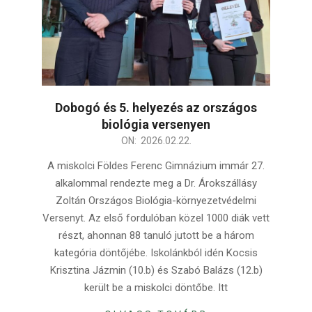
Dobogó és 5. helyezés az országos
biológia versenyen
2026-
ON:
2026.02.22.
02-
A miskolci Földes Ferenc Gimnázium immár 27.
22
alkalommal rendezte meg a Dr. Árokszállásy
Zoltán Országos Biológia-környezetvédelmi
Versenyt. Az első fordulóban közel 1000 diák vett
részt, ahonnan 88 tanuló jutott be a három
kategória döntőjébe. Iskolánkból idén Kocsis
Krisztina Jázmin (10.b) és Szabó Balázs (12.b)
került be a miskolci döntőbe. Itt