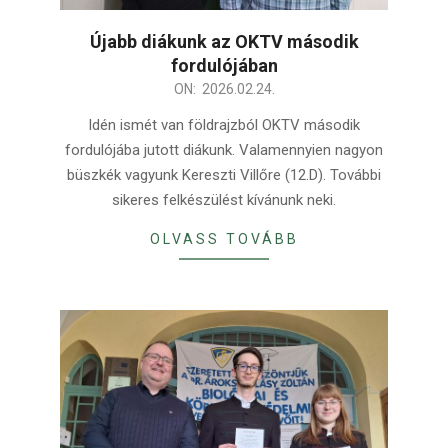
Újabb diákunk az OKTV második
fordulójában
2026-
ON:
2026.02.24.
02-
Idén ismét van földrajzból OKTV második
24
fordulójába jutott diákunk. Valamennyien nagyon
büszkék vagyunk Kereszti Villőre (12.D). További
sikeres felkészülést kívánunk neki.
OLVASS TOVÁBB