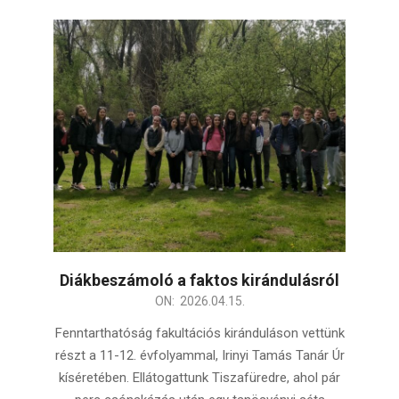
Diákbeszámoló a faktos kirándulásról
2026-
ON:
2026.04.15.
04-
Fenntarthatóság fakultációs kiránduláson vettünk
15
részt a 11-12. évfolyammal, Irinyi Tamás Tanár Úr
kíséretében. Ellátogattunk Tiszafüredre, ahol pár