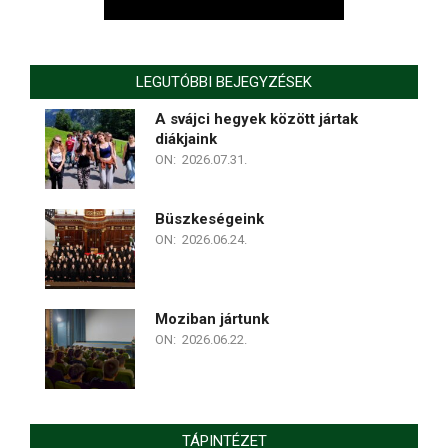
LEGUTÓBBI BEJEGYZÉSEK
A svájci hegyek között jártak
diákjaink
ON:
2026.07.31.
Büszkeségeink
ON:
2026.06.24.
Moziban jártunk
ON:
2026.06.22.
TÁPINTÉZET