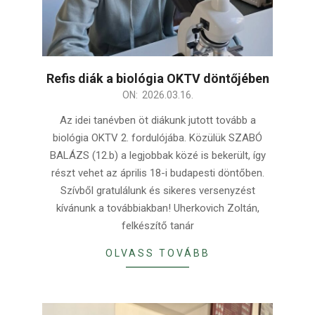
Refis diák a biológia OKTV döntőjében
2026-
ON:
2026.03.16.
03-
Az idei tanévben öt diákunk jutott tovább a
16
biológia OKTV 2. fordulójába. Közülük SZABÓ
BALÁZS (12.b) a legjobbak közé is bekerült, így
részt vehet az április 18-i budapesti döntőben.
Szívből gratulálunk és sikeres versenyzést
kívánunk a továbbiakban! Uherkovich Zoltán,
felkészítő tanár
OLVASS TOVÁBB