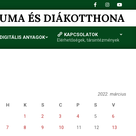
IUMA ÉS DIÁKOTTHONA
KAPCSOLATOK
DIGITÁLIS ANYAGOK
Elérhetőségek, társintézmények
2022. március
H
K
S
C
P
S
V
1
2
3
4
5
6
7
8
9
10
11
12
13