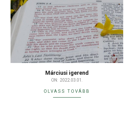
Márciusi igerend
2022-
ON:
2022.03.01.
03-
OLVASS TOVÁBB
01