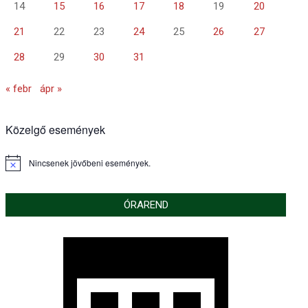
14
15
16
17
18
19
20
21
22
23
24
25
26
27
28
29
30
31
« febr
ápr »
Közelgő események
Nincsenek jövőbeni események.
Notice
ÓRAREND