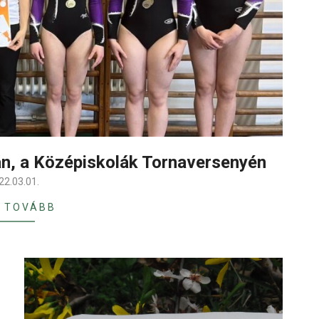
n, a Középiskolák Tornaversenyén
22.03.01.
 TOVÁBB