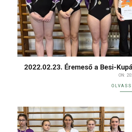
2022.02.23. Éremeső a Besi-Kupá
2022-
ON:
20
03-
OLVASS
01