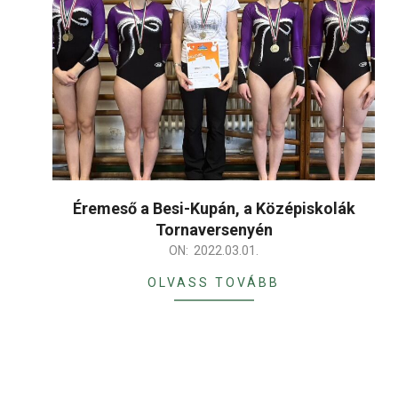
Éremeső a Besi-Kupán, a Középiskolák
Tornaversenyén
2022-
ON:
2022.03.01.
03-
OLVASS TOVÁBB
01