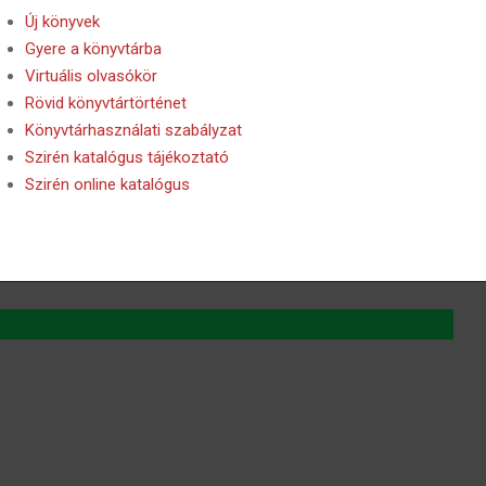
Új könyvek
Gyere a könyvtárba
Virtuális olvasókör
Rövid könyvtártörténet
Könyvtárhasználati szabályzat
Szirén katalógus tájékoztató
Szirén online katalógus