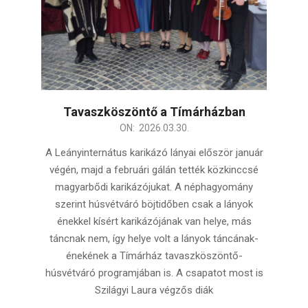
Tavaszköszöntő a Tímárházban
2026-
ON:
2026.03.30.
03-
A Leányinternátus karikázó lányai először január
30
végén, majd a februári gálán tették közkinccsé
magyarbődi karikázójukat. A néphagyomány
szerint húsvétváró böjtidőben csak a lányok
énekkel kísért karikázójának van helye, más
táncnak nem, így helye volt a lányok táncának-
énekének a Tímárház tavaszköszöntő-
húsvétváró programjában is. A csapatot most is
Szilágyi Laura végzős diák