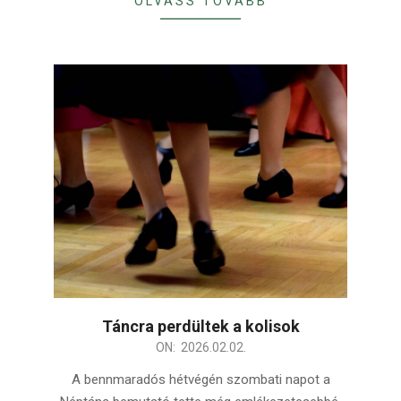
OLVASS TOVÁBB
Táncra perdültek a kolisok
2026-
ON:
2026.02.02.
02-
A bennmaradós hétvégén szombati napot a
02