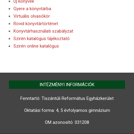
Új könyvek
Gyere a könyvtárba
Virtuális olvasókör
Rövid könyvtártörténet
Könyvtárhasználati szabályzat
Szirén katalógus tájékoztató
Szirén online katalógus
INTÉZMÉNYI INFORMÁCIÓK
Fenntartó: Tiszántúli Református Egyházkerület
Oktatási forma: 4, 5 évfolyamos gimnázium
OM azonosító:
031208