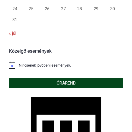
24
25
26
27
28
29
30
31
« júl
Közelgő események
Nincsenek jövőbeni események.
Notice
ÓRAREND