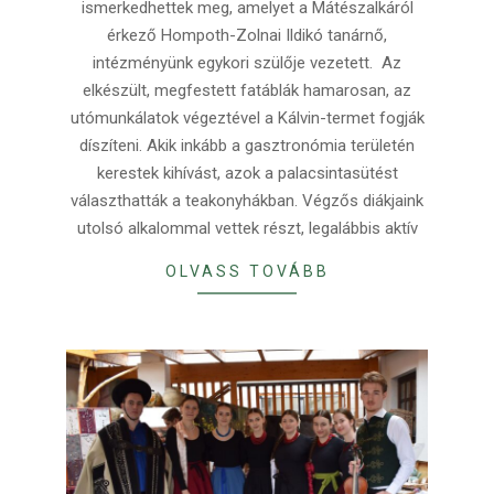
ismerkedhettek meg, amelyet a Mátészalkáról
érkező Hompoth-Zolnai Ildikó tanárnő,
intézményünk egykori szülője vezetett. Az
elkészült, megfestett fatáblák hamarosan, az
utómunkálatok végeztével a Kálvin-termet fogják
díszíteni. Akik inkább a gasztronómia területén
kerestek kihívást, azok a palacsintasütést
választhatták a teakonyhákban. Végzős diákjaink
utolsó alkalommal vettek részt, legalábbis aktív
OLVASS TOVÁBB