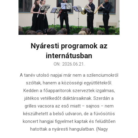
Nyáresti programok az
internátusban
2026-
ON:
2026.06.21.
06-
A tanév utolsó napjai már nem a szilenciumokról
21
szóltak, hanem a közösségi együttlétekről.
Kedden a főapparitorok szerveztek izgalmas,
játékos vetélkedőt diáktársaiknak. Szerdán a
grilles vacsora az eső miatt – sajnos – nem
készülhetett a belső udvaron, de a fúvósötös
koncert hangjai figyelmet kaptak és felüdítően
hatottak a nyáresti hangulatban. (Nagy