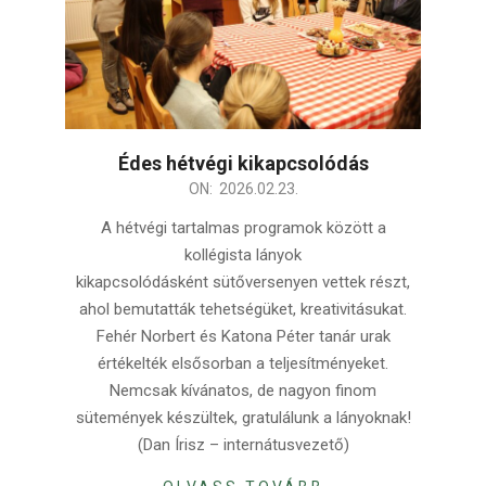
Édes hétvégi kikapcsolódás
2026-
ON:
2026.02.23.
02-
A hétvégi tartalmas programok között a
23
kollégista lányok
kikapcsolódásként sütőversenyen vettek részt,
ahol bemutatták tehetségüket, kreativitásukat.
Fehér Norbert és Katona Péter tanár urak
értékelték elsősorban a teljesítményeket.
Nemcsak kívánatos, de nagyon finom
sütemények készültek, gratulálunk a lányoknak!
(Dan Írisz – internátusvezető)