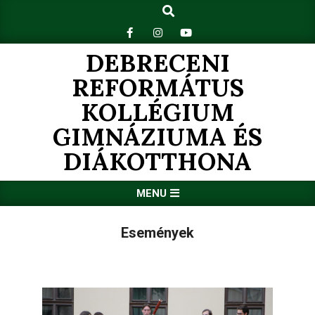
Search
Skip
to
content
DEBRECENI
REFORMÁTUS
KOLLÉGIUM
GIMNÁZIUMA ÉS
DIÁKOTTHONA
Primary
MENU
Navigation
Menu
Események