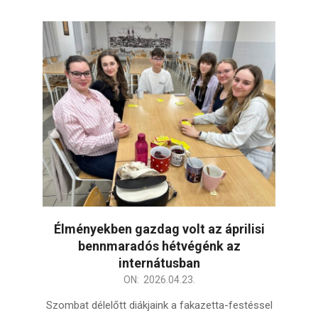
Élményekben gazdag volt az áprilisi
bennmaradós hétvégénk az
internátusban
2026-
ON:
2026.04.23.
04-
Szombat délelőtt diákjaink a fakazetta-festéssel
23