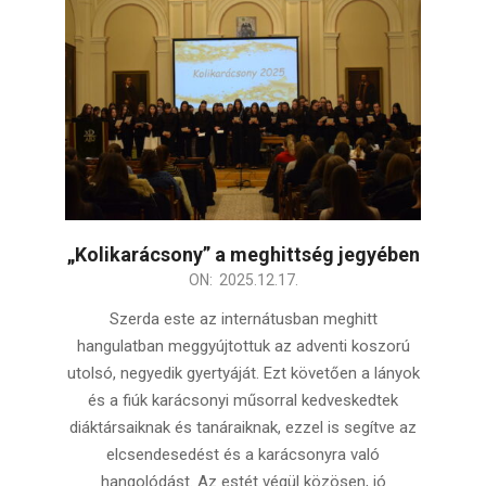
„Kolikarácsony” a meghittség jegyében
2025-
ON:
2025.12.17.
12-
Szerda este az internátusban meghitt
17
hangulatban meggyújtottuk az adventi koszorú
utolsó, negyedik gyertyáját. Ezt követően a lányok
és a fiúk karácsonyi műsorral kedveskedtek
diáktársaiknak és tanáraiknak, ezzel is segítve az
elcsendesedést és a karácsonyra való
hangolódást. Az estét végül közösen, jó