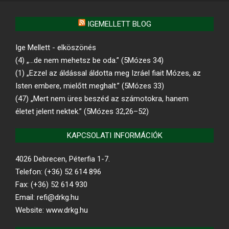
IGEMELLETT BLOG
Ige Mellett - elköszönés
(4) „…de nem mehetsz be oda.” (5Mózes 34)
(1) „Ezzel az áldással áldotta meg Izráel fiait Mózes, az
Isten embere, mielőtt meghalt.” (5Mózes 33)
(47) „Mert nem üres beszéd az számotokra, hanem
életet jelent nektek.” (5Mózes 32,26–52)
KAPCSOLATI INFORMÁCIÓK
4026 Debrecen, Péterfia 1-7.
Telefon: (+36) 52 614 896
Fax: (+36) 52 614 930
Email: refi@drkg.hu
Website: www.drkg.hu