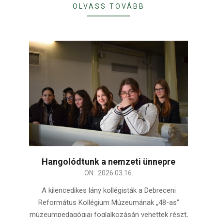
OLVASS TOVÁBB
Hangolódtunk a nemzeti ünnepre
2026-
ON:
2026.03.16.
03-
A kilencedikes lány kollégisták a Debreceni
16
Református Kollégium Múzeumának „48-as”
múzeumpedagógiai foglalkozásán vehettek részt,