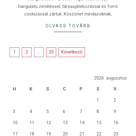
hangulatú zenéléssel, társasjátékozással és forró
csokizással zártuk. Köszönet mindazoknak,
OLVASS TOVÁBB
Bejegyzések
1
2
…
20
Következő
lapozása
2026. augusztus
H
K
S
C
P
S
V
1
2
3
4
5
6
7
8
9
10
11
12
13
14
15
16
17
18
19
20
21
22
23