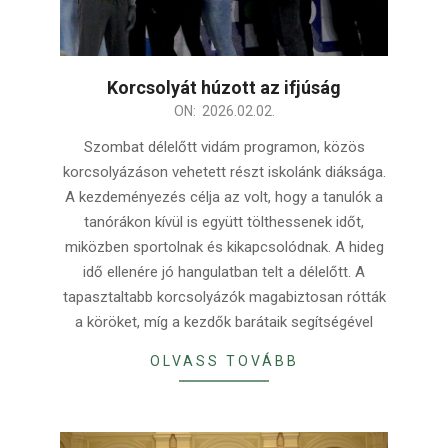
Korcsolyát húzott az ifjúság
2026-
ON:
2026.02.02.
02-
Szombat délelőtt vidám programon, közös
02
korcsolyázáson vehetett részt iskolánk diáksága.
A kezdeményezés célja az volt, hogy a tanulók a
tanórákon kívül is együtt tölthessenek időt,
miközben sportolnak és kikapcsolódnak. A hideg
idő ellenére jó hangulatban telt a délelőtt. A
tapasztaltabb korcsolyázók magabiztosan rótták
a köröket, míg a kezdők barátaik segítségével
OLVASS TOVÁBB