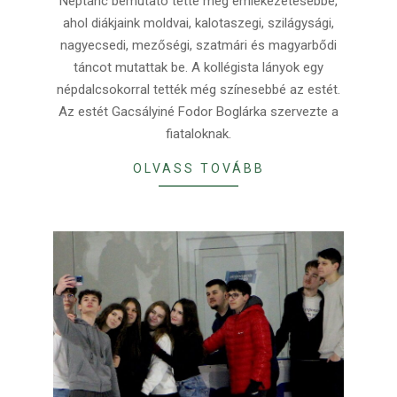
Néptánc bemutató tette még emlékezetesebbé,
ahol diákjaink moldvai, kalotaszegi, szilágysági,
nagyecsedi, mezőségi, szatmári és magyarbődi
táncot mutattak be. A kollégista lányok egy
népdalcsokorral tették még színesebbé az estét.
Az estét Gacsályiné Fodor Boglárka szervezte a
fiataloknak.
OLVASS TOVÁBB