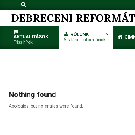
Search
Skip
to
DEBRECENI REFORMÁT
content
RÓLUNK
AKTUALITÁSOK
GIM
Általános információk
Friss hírek!
Nothing found
Apologies, but no entries were found.