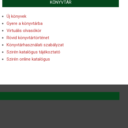
KÖNYVTÁR
Új könyvek
Gyere a könyvtárba
Virtuális olvasókör
Rövid könyvtártörténet
Könyvtárhasználati szabályzat
Szirén katalógus tájékoztató
Szirén online katalógus