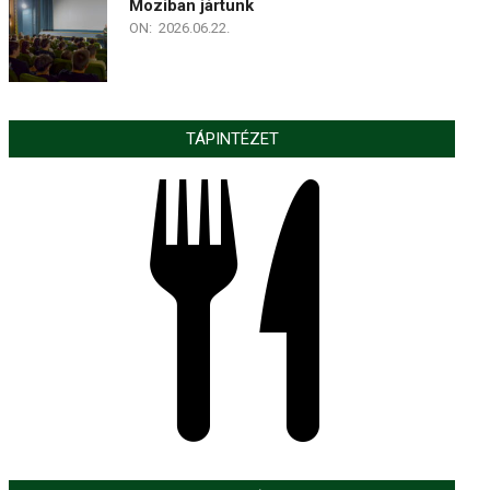
Moziban jártunk
ON:
2026.06.22.
TÁPINTÉZET