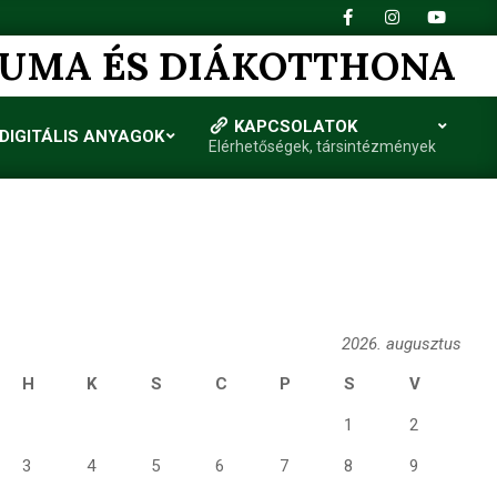
IUMA ÉS DIÁKOTTHONA
KAPCSOLATOK
DIGITÁLIS ANYAGOK
Elérhetőségek, társintézmények
2026. augusztus
H
K
S
C
P
S
V
1
2
3
4
5
6
7
8
9