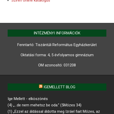
Szirén online katalógus
INTÉZMÉNYI INFORMÁCIÓK
Fenntartó: Tiszántúli Református Egyházkerület
Oktatási forma: 4, 5 évfolyamos gimnázium
OM azonosító:
031208
IGEMELLETT BLOG
Ige Mellett - elköszönés
(4) „…de nem mehetsz be oda.” (5Mózes 34)
(1) „Ezzel az áldással áldotta meg Izráel fiait Mózes, az