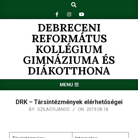
Search
Skip
to
content
DEBRECENI
REFORMÁTUS
KOLLÉGIUM
GIMNÁZIUMA ÉS
DIÁKOTTHONA
Primary
MENU
Navigation
Menu
DRK – Társintézmények elérhetőségei
BY:
SZILAGYIJANOS
ON:
2019.08.18.