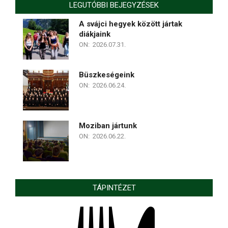
LEGUTÓBBI BEJEGYZÉSEK
A svájci hegyek között jártak
diákjaink
ON:
2026.07.31.
Büszkeségeink
ON:
2026.06.24.
Moziban jártunk
ON:
2026.06.22.
TÁPINTÉZET