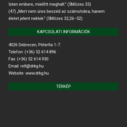
Isten embere, mielőtt meghalt.” (5Mózes 33)
(47) „Mert nem üres beszéd az számotokra, hanem
életet jelent nektek.” (5Mózes 32,26–52)
KAPCSOLATI INFORMÁCIÓK
4026 Debrecen, Péterfia 1-7.
Telefon: (+36) 52 614 896
Fax: (+36) 52 614 930
Email: refi@drkg.hu
Website: www.drkg.hu
TÉRKÉP