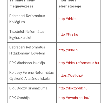
Társintézmény
Internetes
megnevezése
elérhetősége
Debreceni Református
http://drk.hu
Kollégium
Tiszántúli Református
http://ttre.hu
Egyházkerület
Debreceni Református
http://drhe.hu
Hittudományi Egyetem
DRK Általános Iskolája
http://drkai.reformatus.hu
Kölcsey Ferenc Református
https://kistk.hu/
Gyakorló Általános Iskola
DRK Dóczy Gimnáziuma
http://doczy.drk.hu
DRK Óvodája
http://ovoda.drk.hu/