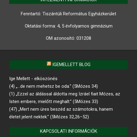
Fenntartó: Tiszántúli Református Egyházkerület
Oktatási forma: 4, 5 évfolyamos gimnázium
OM azonosító:
031208
IGEMELLETT BLOG
Ige Mellett - elköszönés
(4) „…de nem mehetsz be oda.” (5Mózes 34)
(1) „Ezzel az áldással áldotta meg Izráel fiait Mózes, az
Isten embere, mielőtt meghalt.” (5Mózes 33)
(47) „Mert nem üres beszéd az számotokra, hanem
életet jelent nektek.” (5Mózes 32,26–52)
KAPCSOLATI INFORMÁCIÓK