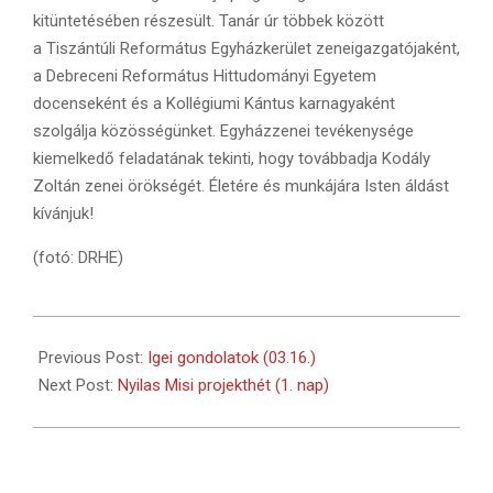
kitüntetésében részesült. Tanár úr többek között
a Tiszántúli Református Egyházkerület zeneigazgatójaként,
a Debreceni Református Hittudományi Egyetem
docenseként és a Kollégiumi Kántus karnagyaként
szolgálja közösségünket. Egyházzenei tevékenysége
kiemelkedő feladatának tekinti, hogy továbbadja Kodály
Zoltán zenei örökségét. Életére és munkájára Isten áldást
kívánjuk!
(fotó: DRHE)
2021-
03-
Previous Post:
Igei gondolatok (03.16.)
17
Next Post:
Nyilas Misi projekthét (1. nap)