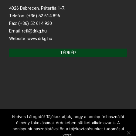
4026 Debrecen, Péterfia 1-7.
Telefon: (+36) 52 614 896
Fax: (+36) 52 614 930
Email: refi@drkg.hu
Website: www.drkg.hu
TÉRKÉP
Kedves Látogató! Tájékoztatjuk, hogy a honlap felhasználói
REFORMÁTUS.HU
élmény fokozásának érdekében sütiket alkalmazunk. A
honlapunk használatával ön a tájékoztatásunkat tudomásul
veszi.