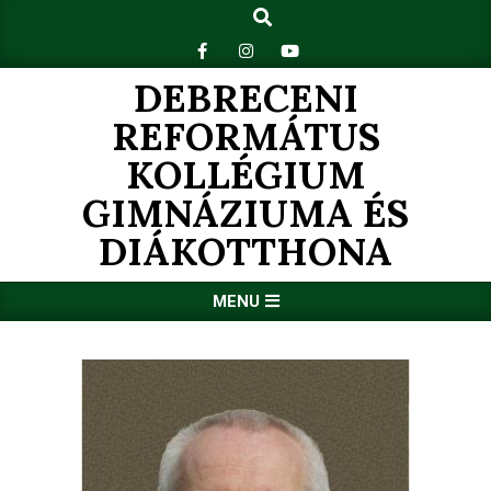
Search
Skip
to
content
DEBRECENI
REFORMÁTUS
KOLLÉGIUM
GIMNÁZIUMA ÉS
DIÁKOTTHONA
Primary
MENU
Navigation
Menu