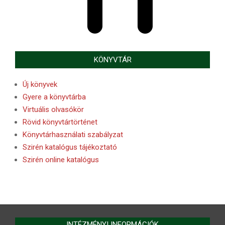
KÖNYVTÁR
Új könyvek
Gyere a könyvtárba
Virtuális olvasókör
Rövid könyvtártörténet
Könyvtárhasználati szabályzat
Szirén katalógus tájékoztató
Szirén online katalógus
INTÉZMÉNYI INFORMÁCIÓK