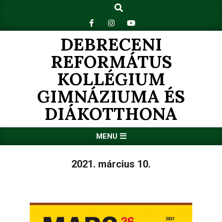
Search
Skip
to
content
DEBRECENI
REFORMÁTUS
KOLLÉGIUM
GIMNÁZIUMA ÉS
DIÁKOTTHONA
Primary
MENU
Navigation
Menu
2021. március 10.