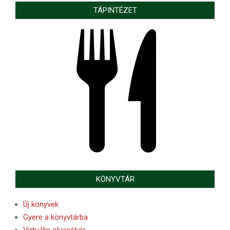
TÁPINTÉZET
KÖNYVTÁR
Új könyvek
Gyere a könyvtárba
Virtuális olvasókör