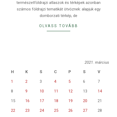
természetföldrajzi atlaszok és térképek azonban
számos földrajzi tematikát ötvöznek: alapjuk egy
domborzati térkép, de
OLVASS TOVÁBB
2021. március
H
K
S
C
P
S
V
1
2
3
4
5
6
7
8
9
10
11
12
13
14
15
16
17
18
19
20
21
22
23
24
25
26
27
28