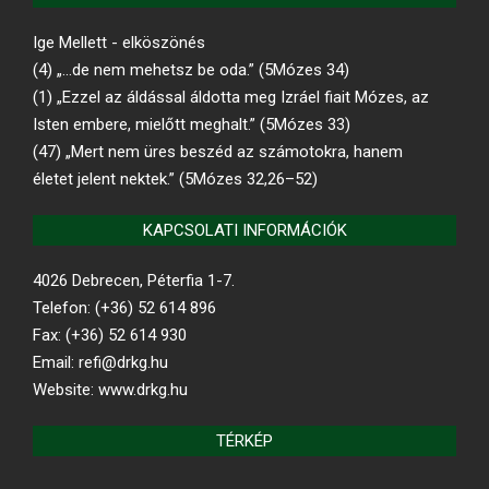
Ige Mellett - elköszönés
(4) „…de nem mehetsz be oda.” (5Mózes 34)
(1) „Ezzel az áldással áldotta meg Izráel fiait Mózes, az
Isten embere, mielőtt meghalt.” (5Mózes 33)
(47) „Mert nem üres beszéd az számotokra, hanem
életet jelent nektek.” (5Mózes 32,26–52)
KAPCSOLATI INFORMÁCIÓK
4026 Debrecen, Péterfia 1-7.
Telefon: (+36) 52 614 896
Fax: (+36) 52 614 930
Email: refi@drkg.hu
Website: www.drkg.hu
TÉRKÉP