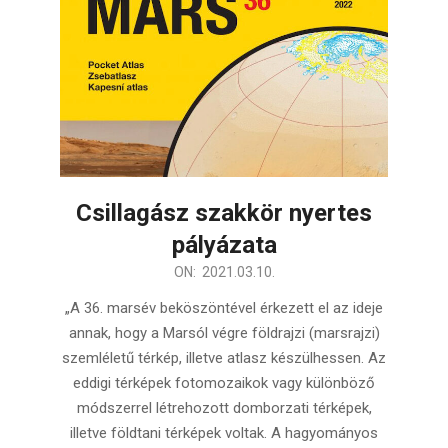
Csillagász szakkör nyertes
pályázata
2021-
ON:
2021.03.10.
03-
„A 36. marsév beköszöntével érkezett el az ideje
10
annak, hogy a Marsól végre földrajzi (marsrajzi)
szemléletű térkép, illetve atlasz készülhessen. Az
eddigi térképek fotomozaikok vagy különböző
módszerrel létrehozott domborzati térképek,
illetve földtani térképek voltak. A hagyományos