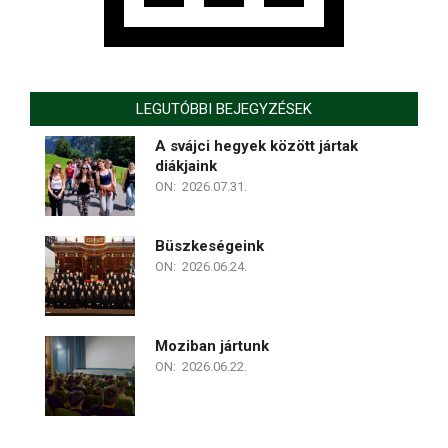
LEGUTÓBBI BEJEGYZÉSEK
A svájci hegyek között jártak
diákjaink
ON:
2026.07.31.
Büszkeségeink
ON:
2026.06.24.
Moziban jártunk
ON:
2026.06.22.