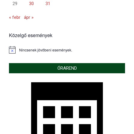
29
30
31
« febr
ápr »
Közelgő események
Nincsenek jövőbeni események.
Notice
ÓRAREND