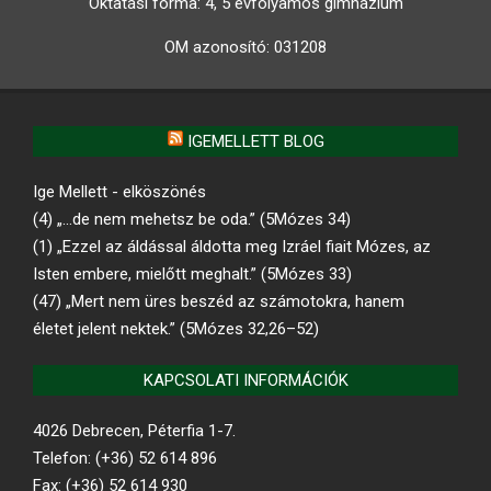
Oktatási forma: 4, 5 évfolyamos gimnázium
OM azonosító:
031208
IGEMELLETT BLOG
Ige Mellett - elköszönés
(4) „…de nem mehetsz be oda.” (5Mózes 34)
(1) „Ezzel az áldással áldotta meg Izráel fiait Mózes, az
Isten embere, mielőtt meghalt.” (5Mózes 33)
(47) „Mert nem üres beszéd az számotokra, hanem
életet jelent nektek.” (5Mózes 32,26–52)
KAPCSOLATI INFORMÁCIÓK
4026 Debrecen, Péterfia 1-7.
Telefon: (+36) 52 614 896
Fax: (+36) 52 614 930