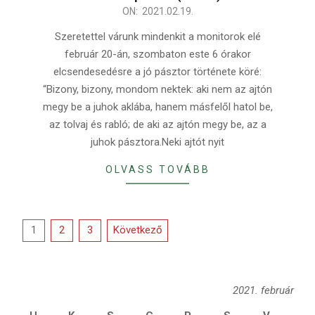
2021-
ON:
2021.02.19.
02-
Szeretettel várunk mindenkit a monitorok elé
19
február 20-án, szombaton este 6 órakor
elcsendesedésre a jó pásztor története köré:
“Bizony, bizony, mondom nektek: aki nem az ajtón
megy be a juhok aklába, hanem másfelől hatol be,
az tolvaj és rabló; de aki az ajtón megy be, az a
juhok pásztora.Neki ajtót nyit
OLVASS TOVÁBB
Bejegyzések
1
2
3
Következő
lapozása
2021. február