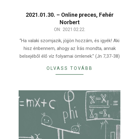
2021.01.30. – Online preces, Fehér
Norbert
2021-
ON:
2021.02.22.
02-
“Ha valaki szomjazik, jöjjön hozzám, és igyék! Aki
22
hisz énbennem, ahogy az Írás mondta, annak
belsejéből élő víz folyamai ömlenek.” (Jn 7,37-38)
OLVASS TOVÁBB