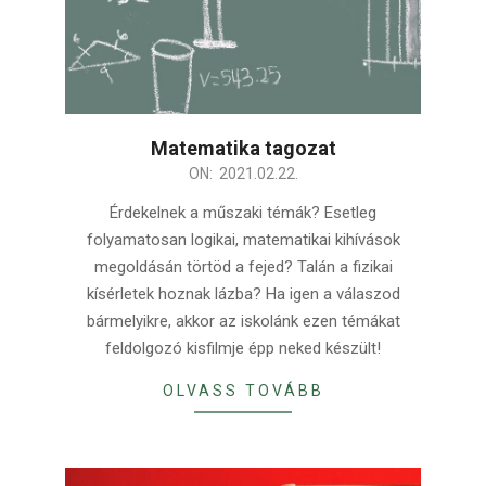
Matematika tagozat
2021-
ON:
2021.02.22.
02-
Érdekelnek a műszaki témák? Esetleg
22
folyamatosan logikai, matematikai kihívások
megoldásán törtöd a fejed? Talán a fizikai
kísérletek hoznak lázba? Ha igen a válaszod
bármelyikre, akkor az iskolánk ezen témákat
feldolgozó kisfilmje épp neked készült!
OLVASS TOVÁBB