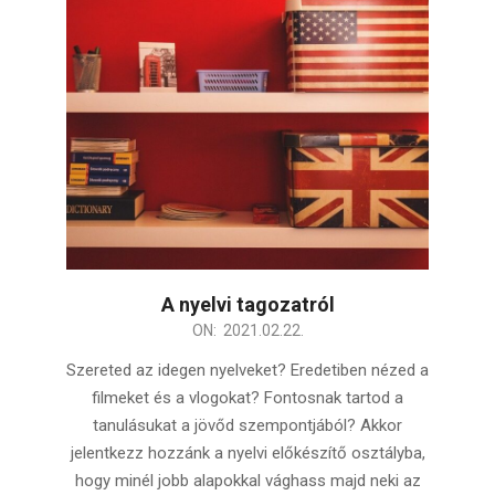
A nyelvi tagozatról
2021-
ON:
2021.02.22.
02-
Szereted az idegen nyelveket? Eredetiben nézed a
22
filmeket és a vlogokat? Fontosnak tartod a
tanulásukat a jövőd szempontjából? Akkor
jelentkezz hozzánk a nyelvi előkészítő osztályba,
hogy minél jobb alapokkal vághass majd neki az