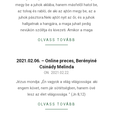
22
megy be a juhok aklába, hanem másfelől hatol be,
az tolvaj és rabló; de aki az ajtón megy be, az a
juhok pásztora.Neki ajtót nyit az őr, és a juhok
hallgatnak a hangjára, a maga juhait pedig
nevükön szólítja és kivezeti. Amikor a maga
OLVASS TOVÁBB
2021.02.06. – Online preces, Berényiné
Csinády Melinda
2021-
ON:
2021.02.22.
02-
Jézus mondja: „Én vagyok a világ világossága: aki
22
engem követ, nem jár sötétségben, hanem övé
lesz az élet világossága. ” (Jn 8,12)
OLVASS TOVÁBB