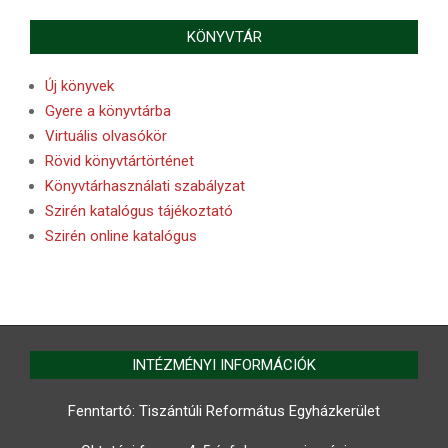
KÖNYVTÁR
Új könyvek
Gyere a könyvtárba
Virtuális olvasókör
Rövid könyvtártörténet
Könyvtárhasználati szabályzat
Szirén katalógus tájékoztató
Szirén online katalógus
INTÉZMÉNYI INFORMÁCIÓK
Fenntartó: Tiszántúli Református Egyházkerület