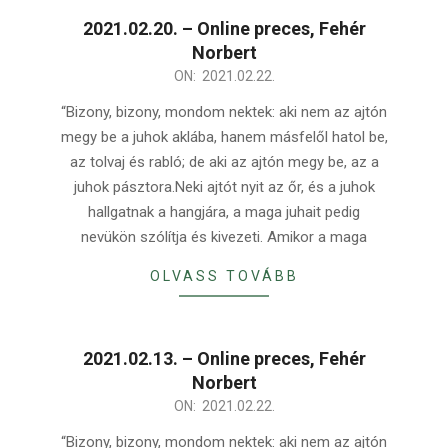
2021.02.20. – Online preces, Fehér
Norbert
2021-
ON:
2021.02.22.
02-
“Bizony, bizony, mondom nektek: aki nem az ajtón
22
megy be a juhok aklába, hanem másfelől hatol be,
az tolvaj és rabló; de aki az ajtón megy be, az a
juhok pásztora.Neki ajtót nyit az őr, és a juhok
hallgatnak a hangjára, a maga juhait pedig
nevükön szólítja és kivezeti. Amikor a maga
OLVASS TOVÁBB
2021.02.13. – Online preces, Fehér
Norbert
2021-
ON:
2021.02.22.
02-
“Bizony, bizony, mondom nektek: aki nem az ajtón