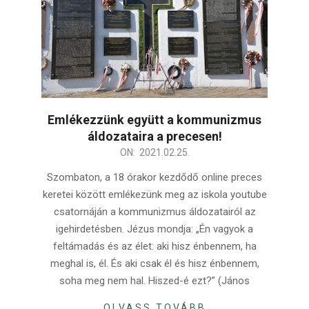
Emlékezzünk együtt a kommunizmus
áldozataira a precesen!
2021-
ON:
2021.02.25.
02-
Szombaton, a 18 órakor kezdődő online preces
25
keretei között emlékezünk meg az iskola youtube
csatornáján a kommunizmus áldozatairól az
igehirdetésben. Jézus mondja: „Én vagyok a
feltámadás és az élet: aki hisz énbennem, ha
meghal is, él. És aki csak él és hisz énbennem,
soha meg nem hal. Hiszed-é ezt?” (János
OLVASS TOVÁBB