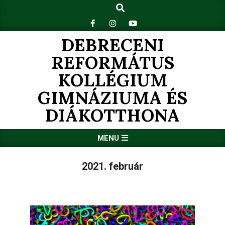
Search
Skip
to
content
DEBRECENI
REFORMÁTUS
KOLLÉGIUM
GIMNÁZIUMA ÉS
DIÁKOTTHONA
Primary
MENU
Navigation
Menu
2021. február