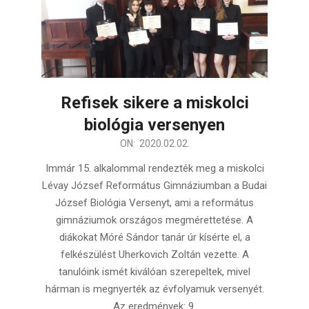
Refisek sikere a miskolci
biológia versenyen
2020-
ON:
2020.02.02.
02-
Immár 15. alkalommal rendezték meg a miskolci
02
Lévay József Református Gimnáziumban a Budai
József Biológia Versenyt, ami a református
gimnáziumok országos megmérettetése. A
diákokat Móré Sándor tanár úr kísérte el, a
felkészülést Uherkovich Zoltán vezette. A
tanulóink ismét kiválóan szerepeltek, mivel
hárman is megnyerték az évfolyamuk versenyét.
Az eredmények: 9.