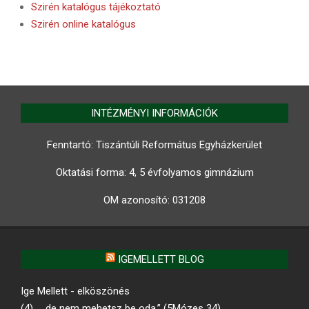
Szirén katalógus tájékoztató
Szirén online katalógus
INTÉZMÉNYI INFORMÁCIÓK
Fenntartó: Tiszántúli Református Egyházkerület
Oktatási forma: 4, 5 évfolyamos gimnázium
OM azonosító:
031208
IGEMELLETT BLOG
Ige Mellett - elköszönés
(4) „…de nem mehetsz be oda.” (5Mózes 34)