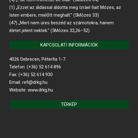
(1) „Ezzel az áldással áldotta meg Izráel fiait Mózes, az
Isten embere, mielőtt meghalt.” (5Mózes 33)
(47) „Mert nem üres beszéd az számotokra, hanem
életet jelent nektek.” (5Mózes 32,26–52)
KAPCSOLATI INFORMÁCIÓK
4026 Debrecen, Péterfia 1-7.
Telefon: (+36) 52 614 896
Fax: (+36) 52 614 930
Email: refi@drkg.hu
Website: www.drkg.hu
TÉRKÉP