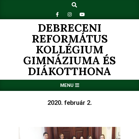
Search
Skip
to
content
DEBRECENI
REFORMÁTUS
KOLLÉGIUM
GIMNÁZIUMA ÉS
DIÁKOTTHONA
Primary
MENU
Navigation
Menu
2020. február 2.