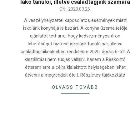
lakó tanulói, illetve családtagjaik számára
2020-
ON:
2020.03.26.
03-
A veszélyhelyzettel kapcsolatos események miatt
26
iskolánk konyhája is bezárt. A konyha üzemeltetője
ajánlatot tett arra, hogy kedvezményes áron
lehetőséget biztosít iskolánk tanulóinak, illetve
családtagjaiknak ebéd rendelésre 2020. április 6-tól. A
kiszállítást nem tudják vállalni, hanem a Reskontó
étterem erre a célra kialakított helyiségében lehet
átvenni a megrendelt ételt. Részletes tájékoztató
OLVASS TOVÁBB