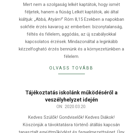
03-
Mert nem a szolgaság lelkét kaptátok, hogy ismét
21
féljetek, hanem a fiúság Lelkét kaptátok, aki által
kiáltjuk: „Abbá, Atyám!” Róm 8,15 Ezekben a napokban
sokféle érzés kavarog az emberben: bizonytalanság,
féltés és félelem, aggódás, az új szabályokkal
kapcsolatos érzések. Mindazonáltal a leginkább
kézzelfogható érzés bennünk és a környezetünkben a
félelem.
OLVASS TOVÁBB
Tájékoztatás iskolánk működéséről a
veszélyhelyzet idején
2020-
ON:
2020.03.20.
03-
Kedves Szülők! Gondviselők! Kedves Diákok!
20
Köszönjük a távoktatásra történő átállás kapcsán
tapasztalt együttműködést és fegyelmezettséget. Úgy