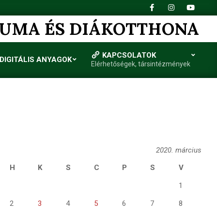
IUMA ÉS DIÁKOTTHONA
KAPCSOLATOK
DIGITÁLIS ANYAGOK
Elérhetőségek, társintézmények
2020. március
H
K
S
C
P
S
V
1
2
3
4
5
6
7
8