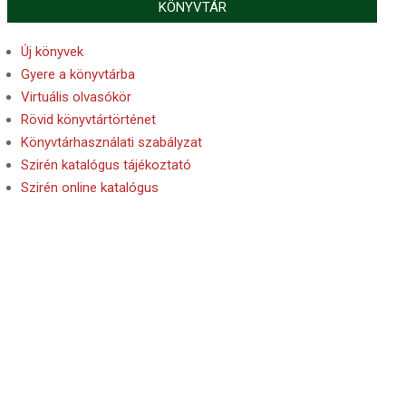
KÖNYVTÁR
Új könyvek
Gyere a könyvtárba
Virtuális olvasókör
Rövid könyvtártörténet
Könyvtárhasználati szabályzat
Szirén katalógus tájékoztató
Szirén online katalógus