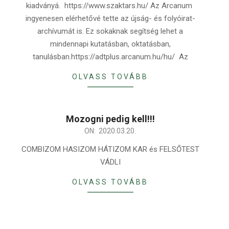
kiadványá. https://www.szaktars.hu/ Az Arcanum
ingyenesen elérhetővé tette az újság- és folyóirat-
archívumát is. Ez sokaknak segítség lehet a
mindennapi kutatásban, oktatásban,
tanulásban.https://adtplus.arcanum.hu/hu/ Az
OLVASS TOVÁBB
Mozogni pedig kell!!!
2020-
ON:
2020.03.20.
03-
COMBIZOM HASIZOM HÁTIZOM KAR és FELSŐTEST
20
VÁDLI
OLVASS TOVÁBB