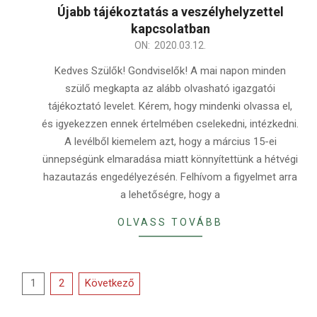
Újabb tájékoztatás a veszélyhelyzettel
kapcsolatban
2020-
ON:
2020.03.12.
03-
Kedves Szülők! Gondviselők! A mai napon minden
12
szülő megkapta az alább olvasható igazgatói
tájékoztató levelet. Kérem, hogy mindenki olvassa el,
és igyekezzen ennek értelmében cselekedni, intézkedni.
A levélből kiemelem azt, hogy a március 15-ei
ünnepségünk elmaradása miatt könnyítettünk a hétvégi
hazautazás engedélyezésén. Felhívom a figyelmet arra
a lehetőségre, hogy a
OLVASS TOVÁBB
Bejegyzések
1
2
Következő
lapozása