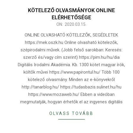
KÖTELEZŐ OLVASMÁNYOK ONLINE
ELÉRHETŐSÉGE
2020-
ON:
2020.03.15.
03-
ONLINE OLVASHATÓ KÖTELEZŐK, SEGÉDLETEK
15
https://mek.oszk.hu Online olvasható kötelezők,
szépirodalmi művek. (Jobb felső sarokban: Keresés:
szerző és/vagy cím szerint) https://pim.hu/hu/dia
Digitális Irodalmi Akadémia. Kb. 1300 kötet magyar írók,
költők művei https://www.papirontul.hu/ Több 100
kötelező olvasmány. Minden az e-könyvekről
http://tanarblog.hu/ https://tudasbazis.sulinet.hu/hu
https://www.mozaweb.hu/ Ebben a videóban
megmutatják, hogyan érhetők el az ingyenes digitális
OLVASS TOVÁBB