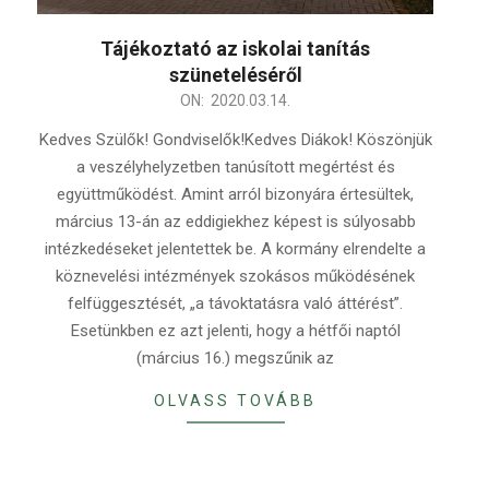
Tájékoztató az iskolai tanítás
szüneteléséről
2020-
ON:
2020.03.14.
03-
Kedves Szülők! Gondviselők!Kedves Diákok! Köszönjük
14
a veszélyhelyzetben tanúsított megértést és
együttműködést. Amint arról bizonyára értesültek,
március 13-án az eddigiekhez képest is súlyosabb
intézkedéseket jelentettek be. A kormány elrendelte a
köznevelési intézmények szokásos működésének
felfüggesztését, „a távoktatásra való áttérést”.
Esetünkben ez azt jelenti, hogy a hétfői naptól
(március 16.) megszűnik az
OLVASS TOVÁBB