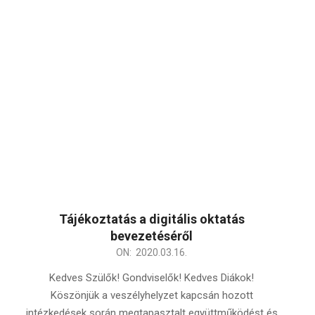
Tájékoztatás a digitális oktatás
bevezetéséről
2020-
ON:
2020.03.16.
03-
Kedves Szülők! Gondviselők! Kedves Diákok!
16
Köszönjük a veszélyhelyzet kapcsán hozott
intézkedések során megtapasztalt együttműködést és