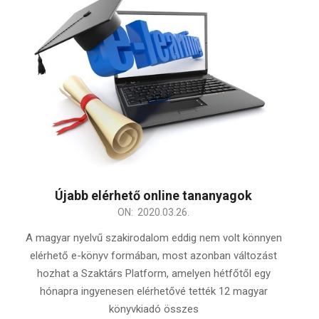
Újabb elérhető online tananyagok
2020-
ON:
2020.03.26.
03-
A magyar nyelvű szakirodalom eddig nem volt könnyen
26
elérhető e-könyv formában, most azonban változást
hozhat a Szaktárs Platform, amelyen hétfőtől egy
hónapra ingyenesen elérhetővé tették 12 magyar
könyvkiadó összes