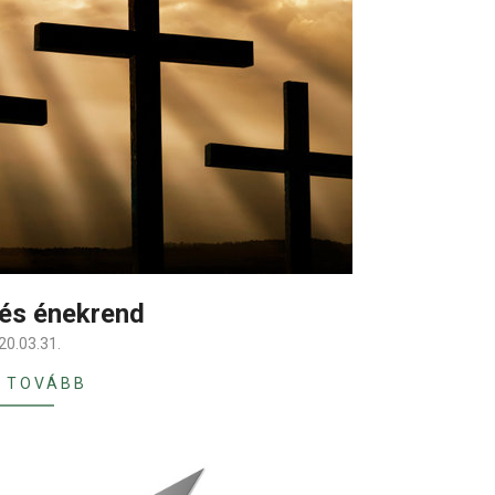
e és énekrend
20.03.31.
 TOVÁBB