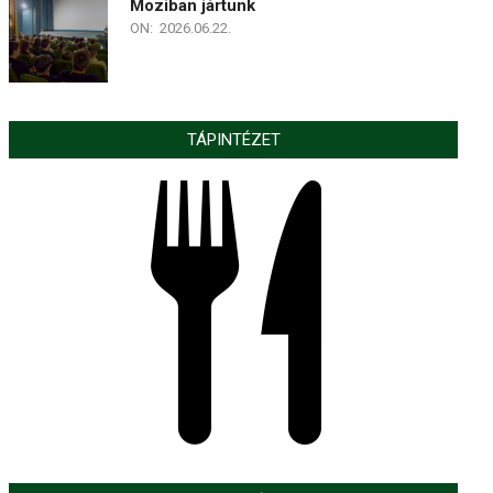
Moziban jártunk
ON:
2026.06.22.
TÁPINTÉZET