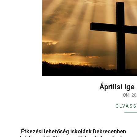
Áprilisi Ig
2020-
ON:
20
03-
OLVASS
31
Étkezési lehetőség iskolánk Debrecenben