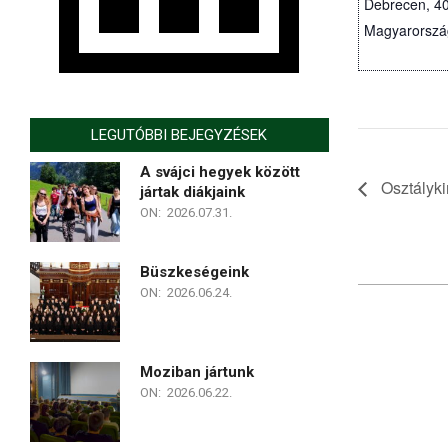
Debrecen
,
4
Magyarorszá
Térkép
LEGUTÓBBI BEJEGYZÉSEK
A svájci hegyek között
Osztályki
jártak diákjaink
ON:
2026.07.31.
Büszkeségeink
ON:
2026.06.24.
2026-
05-
26
Moziban jártunk
ON:
2026.06.22.