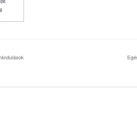
026
g
+ Google
rándulások
Egé