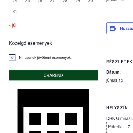
24
25
26
27
28
29
30
31
« júl
Hozzá
Közelgő események
Nincsenek jövőbeni események.
Notice
RÉSZLETEK
Dátum:
ÓRAREND
június 15
HELYSZÍN
DRK Gimnázi
Péterfia 1-7.