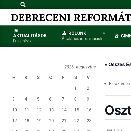
Search
Skip
to
DEBRECENI REFORMÁT
content
RÓLUNK
AKTUALITÁSOK
GIM
Általános információk
Friss hírek!
« Összes E
2026. augusztus
H
K
S
C
P
S
V
Ez az esem
1
2
3
4
5
6
7
8
9
Oszt
10
11
12
13
14
15
16
17
18
19
20
21
22
23
június 15