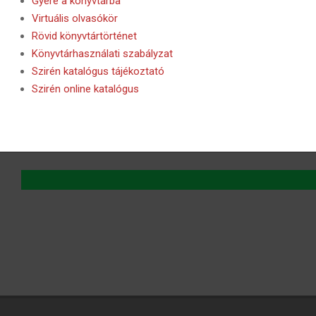
Gyere a könyvtárba
Virtuális olvasókör
Rövid könyvtártörténet
Könyvtárhasználati szabályzat
Szirén katalógus tájékoztató
Szirén online katalógus