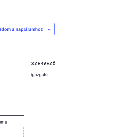
adom a naptáramhoz
SZERVEZŐ
igazgató
uma