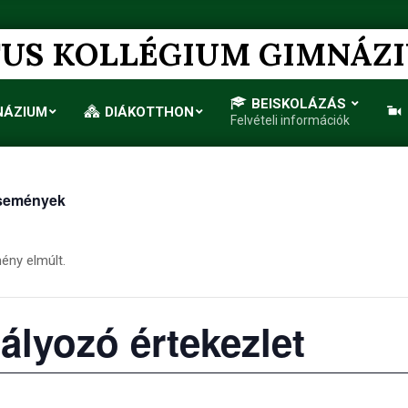
US KOLLÉGIUM GIMNÁZ
BEISKOLÁZÁS
NÁZIUM
DIÁKOTTHON
Felvételi információk
Primary
Navigation
Menu
semények
ény elmúlt.
ályozó értekezlet