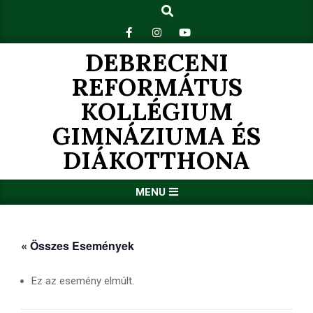
Search
Skip
to
content
DEBRECENI
REFORMÁTUS
KOLLÉGIUM
GIMNÁZIUMA ÉS
DIÁKOTTHONA
Primary
MENU
Navigation
Menu
« Összes Események
Ez az esemény elmúlt.