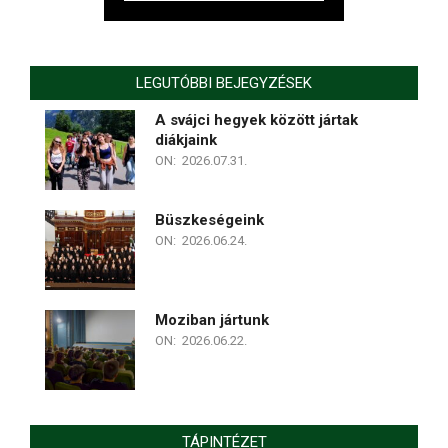
LEGUTÓBBI BEJEGYZÉSEK
A svájci hegyek között jártak
diákjaink
ON:
2026.07.31.
Büszkeségeink
ON:
2026.06.24.
Moziban jártunk
ON:
2026.06.22.
TÁPINTÉZET