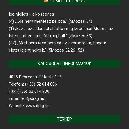
IGEMELLETT BLOG
Ige Mellett - elköszönés
(4) „…de nem mehetsz be oda.” (5Mózes 34)
(1) „Ezzel az áldással áldotta meg Izráel fiait Mózes, az
Isten embere, mielőtt meghalt.” (5Mózes 33)
(47) „Mert nem üres beszéd az számotokra, hanem
életet jelent nektek.” (5Mózes 32,26–52)
KAPCSOLATI INFORMÁCIÓK
4026 Debrecen, Péterfia 1-7.
Telefon: (+36) 52 614 896
Fax: (+36) 52 614 930
Email: refi@drkg.hu
Website: www.drkg.hu
TÉRKÉP