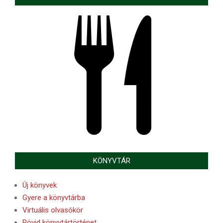
KÖNYVTÁR
Új könyvek
Gyere a könyvtárba
Virtuális olvasókör
Rövid könyvtártörténet