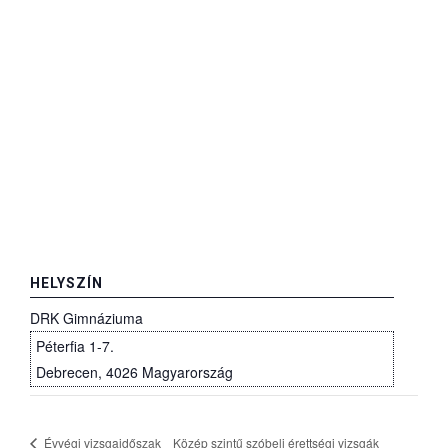
HELYSZÍN
DRK Gimnáziuma
Péterfia 1-7.
Debrecen
,
4026
Magyarország
+ Google Térkép
Évvégi vizsgaidőszak
Közép szintű szóbeli érettségi vizsgák