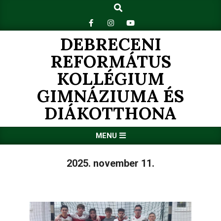
Search
Skip
to
content
DEBRECENI
REFORMÁTUS
KOLLÉGIUM
GIMNÁZIUMA ÉS
DIÁKOTTHONA
Primary
MENU
Navigation
Menu
2025. november 11.