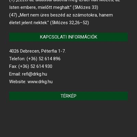
Isten embere, mielőtt meghalt.” (5Mózes 33)
(47) „Mert nem üres beszéd az számotokra, hanem
életet jelent nektek.” (5Mózes 32,26–52)
KAPCSOLATI INFORMÁCIÓK
4026 Debrecen, Péterfia 1-7.
Telefon: (+36) 52 614 896
Fax: (+36) 52 614 930
Email: refi@drkg.hu
Website: www.drkg.hu
TÉRKÉP