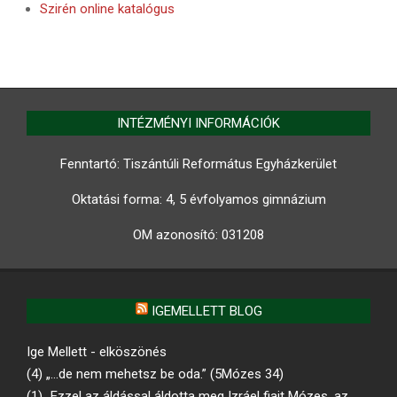
Szirén online katalógus
INTÉZMÉNYI INFORMÁCIÓK
Fenntartó: Tiszántúli Református Egyházkerület
Oktatási forma: 4, 5 évfolyamos gimnázium
OM azonosító:
031208
IGEMELLETT BLOG
Ige Mellett - elköszönés
(4) „…de nem mehetsz be oda.” (5Mózes 34)
(1) „Ezzel az áldással áldotta meg Izráel fiait Mózes, az