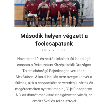
Második helyen végzett a
focicsapatunk
2025-
ON:
2025.11.11.
11-
November 10-én hétfőn iskolánk fiú labdarúgó
11
csapata a Református Középiskolák Országos
Teremlabdarógú Bajnokságán vett részt
Mezőtúron. A korai indulás sem szegte kedvét a
fiúknak, akik a csoportkörben veretlenül zártak és
megérdemelten nyerték meg a „C” jelű csoportot.
A 3-as döntőt már kissé elcsigázottan várták, de
emelt fővel és teljes szívvel