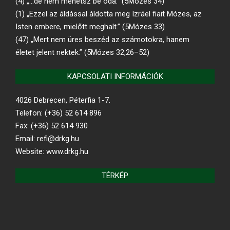
(4) „…de nem mehetsz be oda.” (5Mózes 34)
(1) „Ezzel az áldással áldotta meg Izráel fiait Mózes, az
Isten embere, mielőtt meghalt.” (5Mózes 33)
(47) „Mert nem üres beszéd az számotokra, hanem
életet jelent nektek.” (5Mózes 32,26–52)
KAPCSOLATI INFORMÁCIÓK
4026 Debrecen, Péterfia 1-7.
Telefon: (+36) 52 614 896
Fax: (+36) 52 614 930
Email: refi@drkg.hu
Website: www.drkg.hu
TÉRKÉP