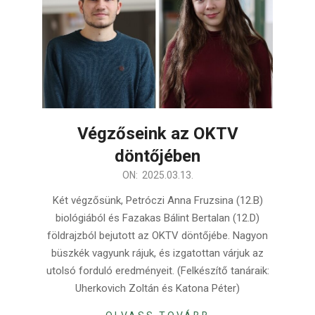
Végzőseink az OKTV
döntőjében
2025-
ON:
2025.03.13.
03-
Két végzősünk, Petróczi Anna Fruzsina (12.B)
13
biológiából és Fazakas Bálint Bertalan (12.D)
földrajzból bejutott az OKTV döntőjébe. Nagyon
büszkék vagyunk rájuk, és izgatottan várjuk az
utolsó forduló eredményeit. (Felkészítő tanáraik:
Uherkovich Zoltán és Katona Péter)