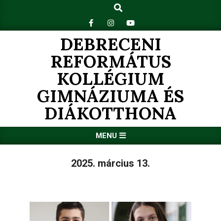
Search
Skip
to
content
DEBRECENI
REFORMÁTUS
KOLLÉGIUM
GIMNÁZIUMA ÉS
DIÁKOTTHONA
Primary
MENU
Navigation
Menu
2025. március 13.