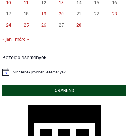
10
11
12
13
14
15
16
17
18
19
20
21
22
23
24
25
26
27
28
« jan
márc »
Közelgő események
Nincsenek jövőbeni események.
Notice
ÓRAREND