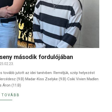
rseny második fordulójában
25.02.23.
s tovább jutott az idei tanévben. Reméljük, szép helyezést
 Mercédesz (9.B) Madar-Kiss Zselyke (9.B) Csiki Vivien Madlen
s Áron (11.B)
 TOVÁBB