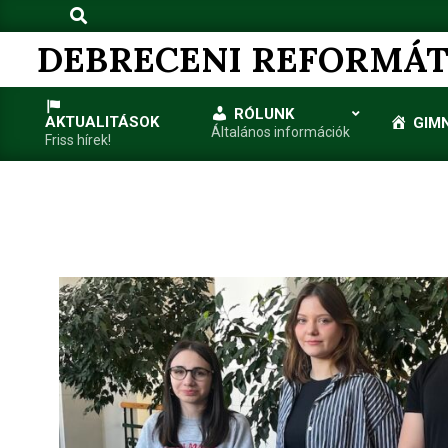
Search
Skip
to
DEBRECENI REFORMÁT
content
RÓLUNK
AKTUALITÁSOK
GIM
Általános információk
Friss hírek!