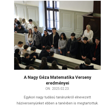
A Nagy Géza Matematika Verseny
eredményei
2025-
ON:
2025.02.23.
02-
Egykori nagy tudású tanárunkról elnevezett
23
háziversenyünket ebben a tanévben is megtartottuk.