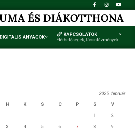
IUMA ÉS DIÁKOTTHONA
KAPCSOLATOK
DIGITÁLIS ANYAGOK
Elérhetőségek, társintézmények
2025. február
H
K
S
C
P
S
V
1
2
3
4
5
6
7
8
9