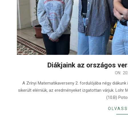
Diákjaink az országos ve
2025-
ON:
20
02-
A Zrínyi Matematikaverseny 2. fordulójába négy diákunk i
23
sikerült elérniük, az eredményeket izgatottan várjuk. Lohr
(10.B) Poto
OLVASS