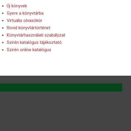
Új könyvek
Gyere a könyvtárba
Virtuális olvasókör
Rövid könyvtártörténet
Könyvtárhasználati szabályzat
Szirén katalógus tájékoztató
Szirén online katalógus