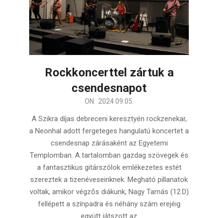
Rockkoncerttel zártuk a
csendesnapot
2024-
ON:
2024.09.05.
09-
A Szikra díjas debreceni keresztyén rockzenekar,
05
a Neonhal adott fergeteges hangulatú koncertet a
csendesnap zárásaként az Egyetemi
Templomban. A tartalomban gazdag szövegek és
a fantasztikus gitárszólok emlékezetes estét
szereztek a tizenéveseinknek. Megható pillanatok
voltak, amikor végzős diákunk, Nagy Tamás (12.D)
fellépett a színpadra és néhány szám erejéig
együtt játszott az