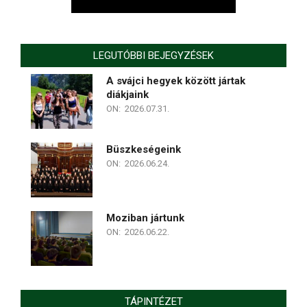
LEGUTÓBBI BEJEGYZÉSEK
A svájci hegyek között jártak
diákjaink
ON:
2026.07.31.
Büszkeségeink
ON:
2026.06.24.
Moziban jártunk
ON:
2026.06.22.
TÁPINTÉZET