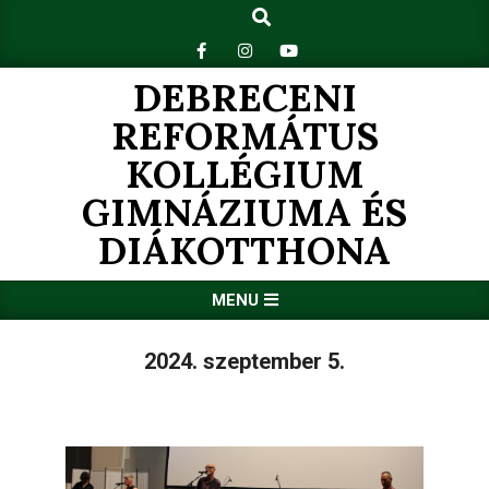
Search
Skip
to
content
DEBRECENI
REFORMÁTUS
KOLLÉGIUM
GIMNÁZIUMA ÉS
DIÁKOTTHONA
Primary
MENU
Navigation
Menu
2024. szeptember 5.