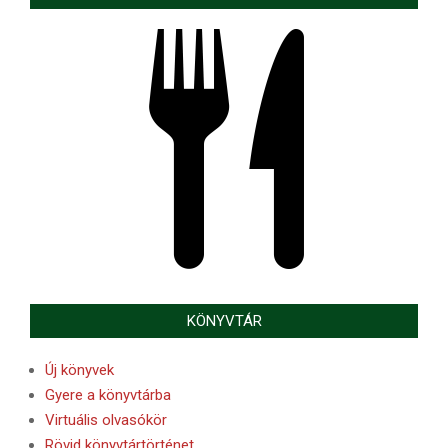
KÖNYVTÁR
Új könyvek
Gyere a könyvtárba
Virtuális olvasókör
Rövid könyvtártörténet