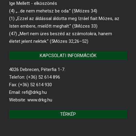
Ige Mellett - elköszönés
(4) „…de nem mehetsz be oda.” (5Mózes 34)
(1) „Ezzel az áldással áldotta meg Izráel fiait Mózes, az
Isten embere, mielőtt meghalt.” (5Mózes 33)
(47) „Mert nem üres beszéd az számotokra, hanem
életet jelent nektek.” (5Mózes 32,26–52)
KAPCSOLATI INFORMÁCIÓK
4026 Debrecen, Péterfia 1-7.
Telefon: (+36) 52 614 896
Fax: (+36) 52 614 930
Email: refi@drkg.hu
Website: www.drkg.hu
TÉRKÉP