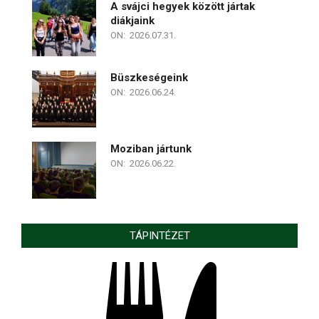
A svájci hegyek között jártak
diákjaink
ON:
2026.07.31.
Büszkeségeink
ON:
2026.06.24.
Moziban jártunk
ON:
2026.06.22.
TÁPINTÉZET