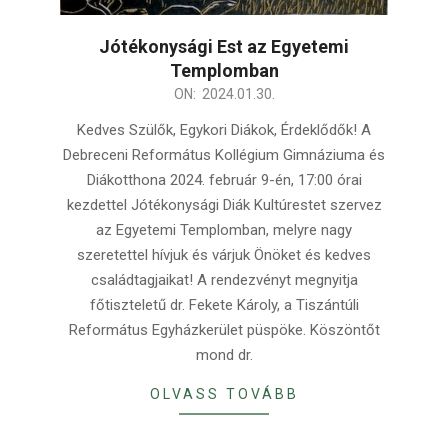
Jótékonysági Est az Egyetemi
Templomban
2024-
ON:
2024.01.30.
01-
Kedves Szülők, Egykori Diákok, Érdeklődők! A
30
Debreceni Református Kollégium Gimnáziuma és
Diákotthona 2024. február 9-én, 17:00 órai
kezdettel Jótékonysági Diák Kultúrestet szervez
az Egyetemi Templomban, melyre nagy
szeretettel hívjuk és várjuk Önöket és kedves
családtagjaikat! A rendezvényt megnyitja
főtiszteletű dr. Fekete Károly, a Tiszántúli
Református Egyházkerület püspöke. Köszöntőt
mond dr.
OLVASS TOVÁBB