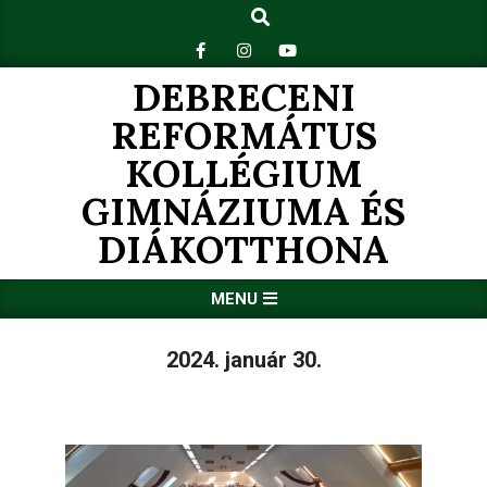
Search
Skip
to
content
DEBRECENI
REFORMÁTUS
KOLLÉGIUM
GIMNÁZIUMA ÉS
DIÁKOTTHONA
Primary
MENU
Navigation
Menu
2024. január 30.