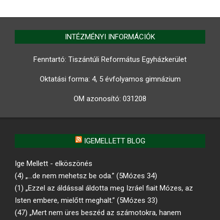
INTÉZMÉNYI INFORMÁCIÓK
Fenntartó: Tiszántúli Református Egyházkerület
Oktatási forma: 4, 5 évfolyamos gimnázium
OM azonosító:
031208
IGEMELLETT BLOG
Ige Mellett - elköszönés
(4) „…de nem mehetsz be oda.” (5Mózes 34)
(1) „Ezzel az áldással áldotta meg Izráel fiait Mózes, az
Isten embere, mielőtt meghalt.” (5Mózes 33)
(47) „Mert nem üres beszéd az számotokra, hanem