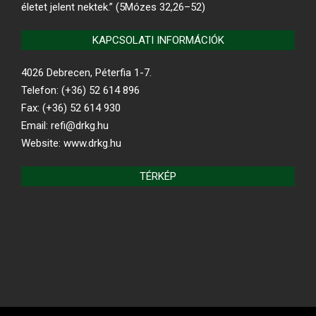
életet jelent nektek.” (5Mózes 32,26–52)
KAPCSOLATI INFORMÁCIÓK
4026 Debrecen, Péterfia 1-7.
Telefon: (+36) 52 614 896
Fax: (+36) 52 614 930
Email: refi@drkg.hu
Website: www.drkg.hu
TÉRKÉP