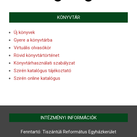
KÖNYVTÁR
Új könyvek
Gyere a könyvtárba
Virtuális olvasókör
Rövid könyvtártörténet
Könyvtárhasználati szabályzat
Szirén katalógus tájékoztató
Szirén online katalógus
INTÉZMÉNYI INFORMÁCIÓK
Fenntartó: Tiszántúli Református Egyházkerület