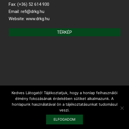
Fax: (+36) 52 614 930
Email: refi@drkg.hu
Website: www.drkg.hu
TÉRKÉP
Kedves Látogató! Tájékoztatjuk, hogy a honlap felhasználói
REFORMÁTUS.HU
élmény fokozásának érdekében sütiket alkalmazunk. A
honlapunk használatával ön a tájékoztatásunkat tudomásul
veszi.
Debreceni Református Kollégium Gimnáziuma és Diákotthona ©
ELFOGADOM
WordPress - 2023