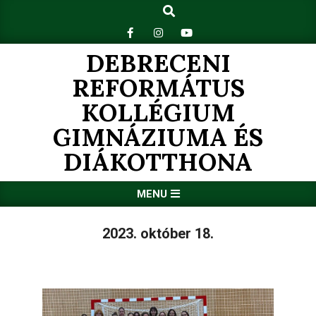
Search
Skip
to
content
DEBRECENI
REFORMÁTUS
KOLLÉGIUM
GIMNÁZIUMA ÉS
DIÁKOTTHONA
Primary
MENU
Navigation
Menu
2023. október 18.