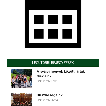
LEGUTÓBBI BEJEGYZÉSEK
A svájci hegyek között jártak
diákjaink
ON:
2026.07.31.
Büszkeségeink
ON:
2026.06.24.