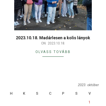
2023.10.18. Madárlesen a kolis lányok
2023-
ON:
2023.10.18.
10-
OLVASS TOVÁBB
18
2023. október
H
K
S
C
P
S
V
1