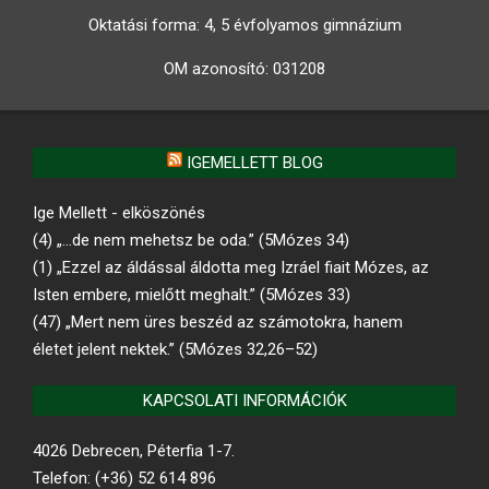
Oktatási forma: 4, 5 évfolyamos gimnázium
OM azonosító:
031208
IGEMELLETT BLOG
Ige Mellett - elköszönés
(4) „…de nem mehetsz be oda.” (5Mózes 34)
(1) „Ezzel az áldással áldotta meg Izráel fiait Mózes, az
Isten embere, mielőtt meghalt.” (5Mózes 33)
(47) „Mert nem üres beszéd az számotokra, hanem
életet jelent nektek.” (5Mózes 32,26–52)
KAPCSOLATI INFORMÁCIÓK
4026 Debrecen, Péterfia 1-7.
Telefon: (+36) 52 614 896