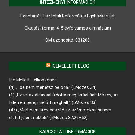
INTÉZMÉNYI INFORMÁCIÓK
Fenntartó: Tiszántúli Református Egyházkerület
Oktatási forma: 4, 5 évfolyamos gimnázium
OM azonosító:
031208
IGEMELLETT BLOG
Ige Mellett - elköszönés
(4) „…de nem mehetsz be oda.” (5Mózes 34)
(1) „Ezzel az áldással áldotta meg Izráel fiait Mózes, az
Isten embere, mielőtt meghalt.” (5Mózes 33)
(47) „Mert nem üres beszéd az számotokra, hanem
életet jelent nektek.” (5Mózes 32,26–52)
KAPCSOLATI INFORMÁCIÓK