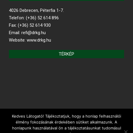
4026 Debrecen, Péterfia 1-7.
Telefon: (+36) 52 614 896
Fax: (+36) 52 614 930
Email: refi@drkg.hu
Website: www.drkg.hu
TÉRKÉP
Kedves Látogató! Tájékoztatjuk, hogy a honlap felhasználói
REFORMÁTUS.HU
élmény fokozásának érdekében sütiket alkalmazunk. A
honlapunk használatával ön a tájékoztatásunkat tudomásul