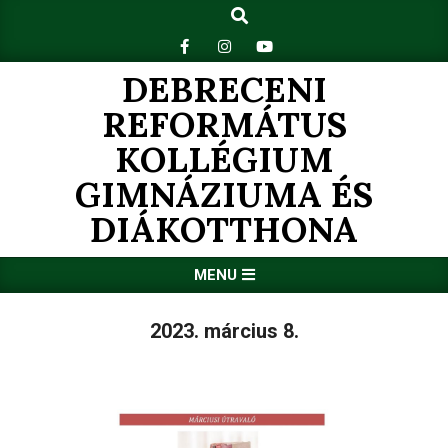
Search
Skip
to
content
DEBRECENI
REFORMÁTUS
KOLLÉGIUM
GIMNÁZIUMA ÉS
DIÁKOTTHONA
Primary
MENU
Navigation
Menu
2023. március 8.