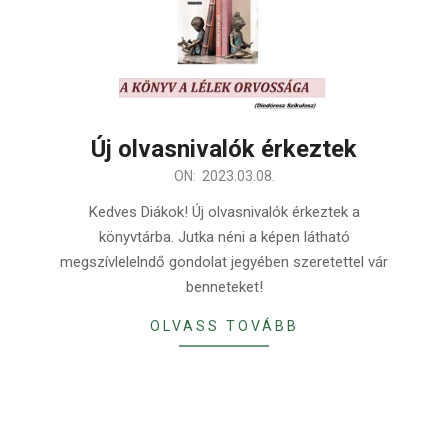
Új olvasnivalók érkeztek
2023-
ON:
2023.03.08.
03-
Kedves Diákok! Új olvasnivalók érkeztek a
08
könyvtárba. Jutka néni a képen látható
megszívlelelndő gondolat jegyében szeretettel vár
benneteket!
OLVASS TOVÁBB