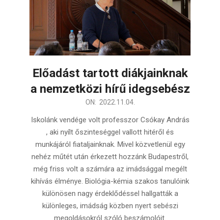
Előadást tartott diákjainknak
a nemzetközi hírű idegsebész
2022-
ON:
2022.11.04.
11-
Iskolánk vendége volt professzor Csókay András
04
, aki nyílt őszinteséggel vallott hitéről és
munkájáról fiataljainknak. Mivel közvetlenül egy
nehéz műtét után érkezett hozzánk Budapestről,
még friss volt a számára az imádsággal megélt
kihívás élménye. Biológia-kémia szakos tanulóink
különösen nagy érdeklődéssel hallgatták a
különleges, imádság közben nyert sebészi
megoldásokról szóló beszámolóit.