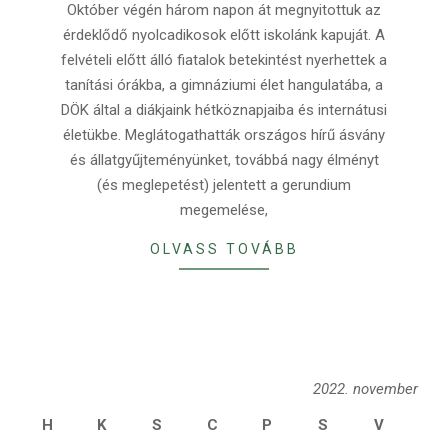
Október végén három napon át megnyitottuk az
04
érdeklődő nyolcadikosok előtt iskolánk kapuját. A
felvételi előtt álló fiatalok betekintést nyerhettek a
tanítási órákba, a gimnáziumi élet hangulatába, a
DÖK által a diákjaink hétköznapjaiba és internátusi
életükbe. Meglátogathatták országos hírű ásvány
és állatgyűjteményünket, továbbá nagy élményt
(és meglepetést) jelentett a gerundium
megemelése,
OLVASS TOVÁBB
2022. november
H
K
S
C
P
S
V