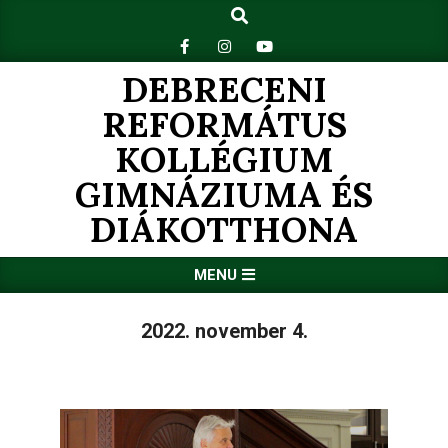
Search
Skip
to
content
DEBRECENI
REFORMÁTUS
KOLLÉGIUM
GIMNÁZIUMA ÉS
DIÁKOTTHONA
Primary
MENU
Navigation
Menu
2022. november 4.