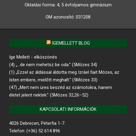
Oktatási forma: 4, 5 évfolyamos gimnázium
OM azonosító:
031208
IGEMELLETT BLOG
Ige Mellett - elköszönés
(4) „…de nem mehetsz be oda.” (5Mózes 34)
(1) „Ezzel az áldással áldotta meg Izráel fiait Mózes, az
Isten embere, mielőtt meghalt.” (5Mózes 33)
(47) „Mert nem üres beszéd az számotokra, hanem
életet jelent nektek.” (5Mózes 32,26–52)
KAPCSOLATI INFORMÁCIÓK
4026 Debrecen, Péterfia 1-7.
Telefon: (+36) 52 614 896