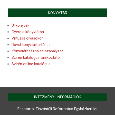
KÖNYVTÁR
Új könyvek
Gyere a könyvtárba
Virtuális olvasókör
Rövid könyvtártörténet
Könyvtárhasználati szabályzat
Szirén katalógus tájékoztató
Szirén online katalógus
INTÉZMÉNYI INFORMÁCIÓK
Fenntartó: Tiszántúli Református Egyházkerület