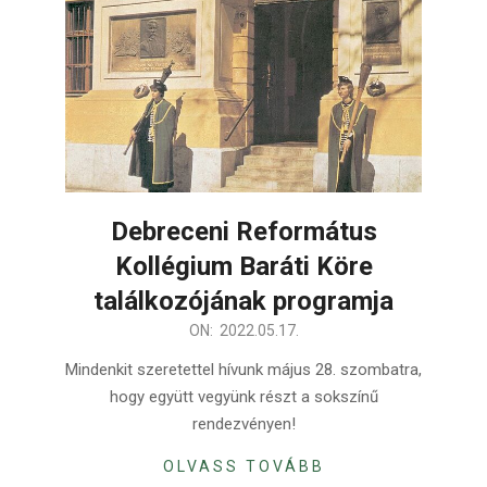
Debreceni Református
Kollégium Baráti Köre
találkozójának programja
2022-
ON:
2022.05.17.
05-
Mindenkit szeretettel hívunk május 28. szombatra,
17
hogy együtt vegyünk részt a sokszínű
rendezvényen!
OLVASS TOVÁBB