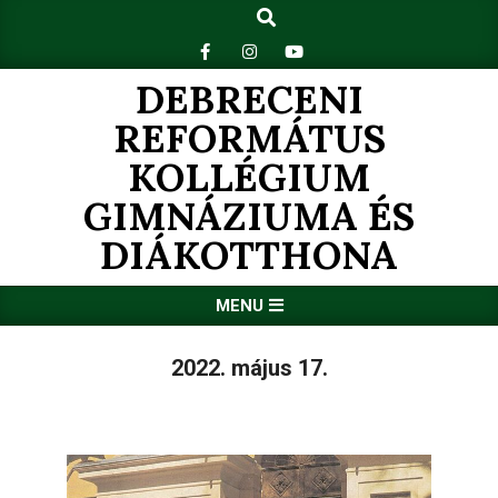
Search
Skip
to
content
DEBRECENI
REFORMÁTUS
KOLLÉGIUM
GIMNÁZIUMA ÉS
DIÁKOTTHONA
Primary
MENU
Navigation
Menu
2022. május 17.