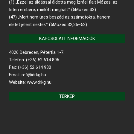
(1) „Ezzel az áldással áldotta meg Izráel fiait Mózes, az
Isten embere, mielőtt meghalt.” (5Mózes 33)
(47) „Mert nem üres beszéd az számotokra, hanem
életet jelent nektek.” (5Mózes 32,26–52)
KAPCSOLATI INFORMÁCIÓK
4026 Debrecen, Péterfia 1-7.
Telefon: (+36) 52 614 896
Fax: (+36) 52 614 930
Email: refi@drkg.hu
Website: www.drkg.hu
TÉRKÉP