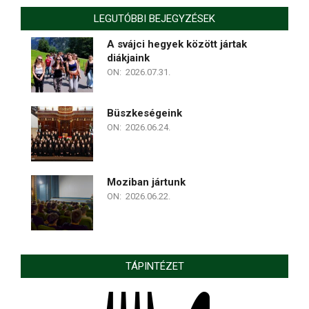
LEGUTÓBBI BEJEGYZÉSEK
A svájci hegyek között jártak
diákjaink
ON:
2026.07.31.
Büszkeségeink
ON:
2026.06.24.
Moziban jártunk
ON:
2026.06.22.
TÁPINTÉZET