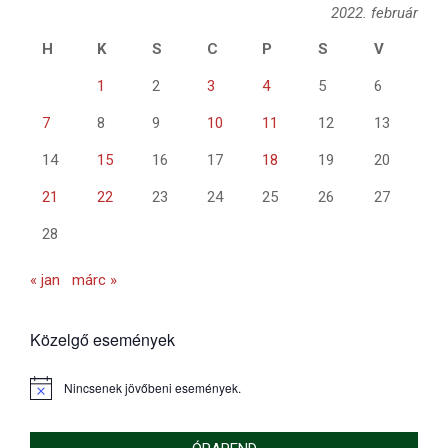
2022. február
H
K
S
C
P
S
V
1
2
3
4
5
6
7
8
9
10
11
12
13
14
15
16
17
18
19
20
21
22
23
24
25
26
27
28
« jan
márc »
Közelgő események
Nincsenek jövőbeni események.
Notice