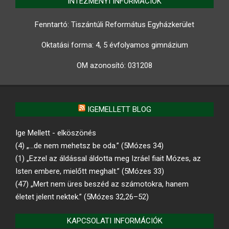
INTÉZMÉNYI INFORMÁCIÓK
Fenntartó: Tiszántúli Református Egyházkerület
Oktatási forma: 4, 5 évfolyamos gimnázium
OM azonosító:
031208
IGEMELLETT BLOG
Ige Mellett - elköszönés
(4) „…de nem mehetsz be oda.” (5Mózes 34)
(1) „Ezzel az áldással áldotta meg Izráel fiait Mózes, az
Isten embere, mielőtt meghalt.” (5Mózes 33)
(47) „Mert nem üres beszéd az számotokra, hanem
életet jelent nektek.” (5Mózes 32,26–52)
KAPCSOLATI INFORMÁCIÓK