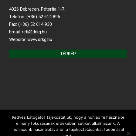
4026 Debrecen, Péterfia 1-7.
Telefon: (+36) 52 614 896
Fax: (+36) 52 614 930
Email: refi@drkg.hu
Website: www.drkg.hu
TÉRKÉP
Kedves Látogató! Tájékoztatjuk, hogy a honlap felhasználói
REFORMÁTUS.HU
élmény fokozásának érdekében sütiket alkalmazunk. A
honlapunk használatával ön a tájékoztatásunkat tudomásul
veszi.