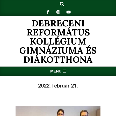
Search
Skip
to
content
DEBRECENI
REFORMÁTUS
KOLLÉGIUM
GIMNÁZIUMA ÉS
DIÁKOTTHONA
Primary
MENU
Navigation
Menu
2022. február 21.