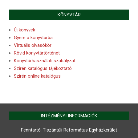
KÖNYVTÁR
Új könyvek
Gyere a könyvtárba
Virtuális olvasókör
Rövid könyvtártörténet
Könyvtárhasználati szabályzat
Szirén katalógus tájékoztató
Szirén online katalógus
INTÉZMÉNYI INFORMÁCIÓK
Fenntartó: Tiszántúli Református Egyházkerület