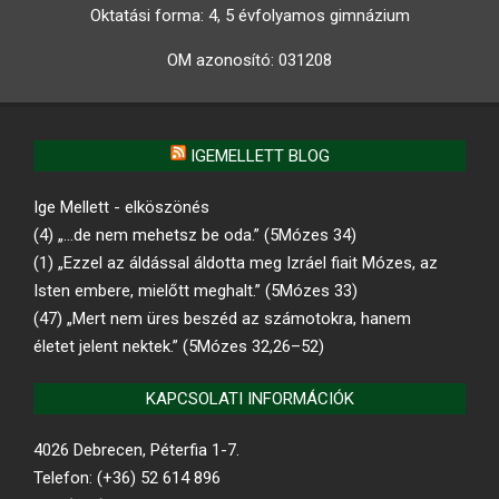
Oktatási forma: 4, 5 évfolyamos gimnázium
OM azonosító:
031208
IGEMELLETT BLOG
Ige Mellett - elköszönés
(4) „…de nem mehetsz be oda.” (5Mózes 34)
(1) „Ezzel az áldással áldotta meg Izráel fiait Mózes, az
Isten embere, mielőtt meghalt.” (5Mózes 33)
(47) „Mert nem üres beszéd az számotokra, hanem
életet jelent nektek.” (5Mózes 32,26–52)
KAPCSOLATI INFORMÁCIÓK
4026 Debrecen, Péterfia 1-7.
Telefon: (+36) 52 614 896