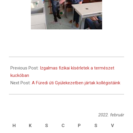
2022-
02-
Previous Post:
Izgalmas fizikai kísérletek a természet
15
kuckóban
Next Post:
A Füredi úti Gyülekezetben jártak kollégistáink
2022. február
H
K
S
C
P
S
V