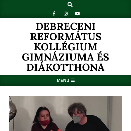
Search
Skip
to
content
DEBRECENI
REFORMÁTUS
KOLLÉGIUM
GIMNÁZIUMA ÉS
DIÁKOTTHONA
Primary
MENU
Navigation
Menu