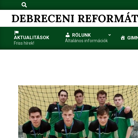
Search
Skip
to
DEBRECENI REFORMÁT
content
RÓLUNK
AKTUALITÁSOK
GIM
Általános információk
Friss hírek!