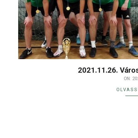
2021.11.26. Város
2021-
ON:
20
11-
OLVASS
26