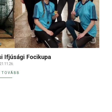
i Ifjúsági Focikupa
21.11.26.
 TOVÁBB