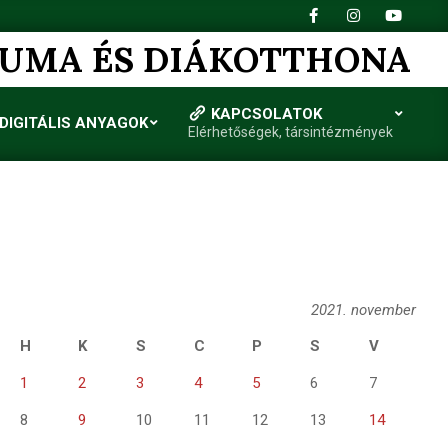
IUMA ÉS DIÁKOTTHONA
KAPCSOLATOK
DIGITÁLIS ANYAGOK
Elérhetőségek, társintézmények
2021. november
H
K
S
C
P
S
V
1
2
3
4
5
6
7
8
9
10
11
12
13
14