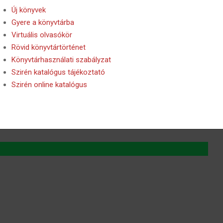
Új könyvek
Gyere a könyvtárba
Virtuális olvasókör
Rövid könyvtártörténet
Könyvtárhasználati szabályzat
Szirén katalógus tájékoztató
Szirén online katalógus