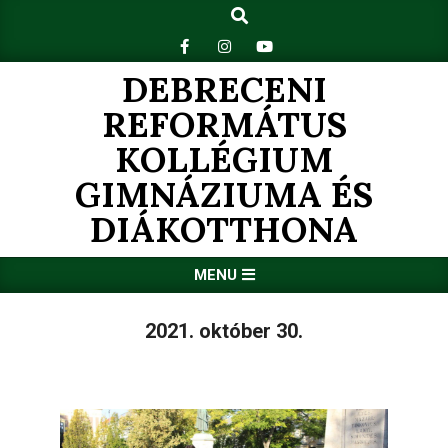
Search
Skip
to
content
DEBRECENI
REFORMÁTUS
KOLLÉGIUM
GIMNÁZIUMA ÉS
DIÁKOTTHONA
Primary
MENU
Navigation
Menu
2021. október 30.