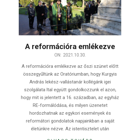
A reformációra emlékezve
2021-
ON:
2021.10.30.
10-
A reformációra emlékezve az őszi szünet előtt
30
összegyűltünk az Oratóriumban, hogy Kurgyis
András lekész-vallástanár kollégánk igei
szolgálata ltal együtt gondolkozzunk el azon,
hogy mit is jelentett a 16. században, az egyház
RE-formálódása, és milyen üzenetet
hordozhatnak az egykori események és
reformátori gondolatok napjainkban a saját
életünkre nézve. Az istentisztelet után