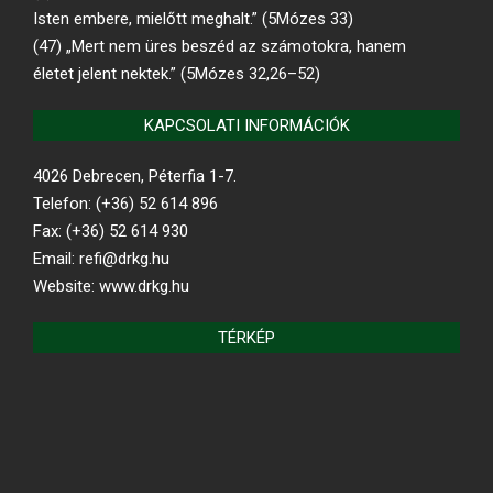
Isten embere, mielőtt meghalt.” (5Mózes 33)
(47) „Mert nem üres beszéd az számotokra, hanem
életet jelent nektek.” (5Mózes 32,26–52)
KAPCSOLATI INFORMÁCIÓK
4026 Debrecen, Péterfia 1-7.
Telefon: (+36) 52 614 896
Fax: (+36) 52 614 930
Email: refi@drkg.hu
Website: www.drkg.hu
TÉRKÉP