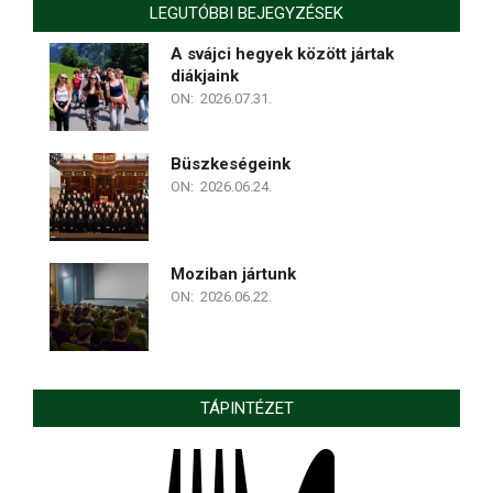
LEGUTÓBBI BEJEGYZÉSEK
A svájci hegyek között jártak
diákjaink
ON:
2026.07.31.
Büszkeségeink
ON:
2026.06.24.
Moziban jártunk
ON:
2026.06.22.
TÁPINTÉZET