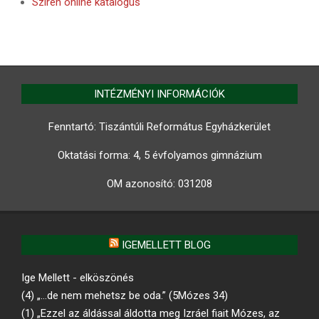
Szirén online katalógus
INTÉZMÉNYI INFORMÁCIÓK
Fenntartó: Tiszántúli Református Egyházkerület
Oktatási forma: 4, 5 évfolyamos gimnázium
OM azonosító:
031208
IGEMELLETT BLOG
Ige Mellett - elköszönés
(4) „…de nem mehetsz be oda.” (5Mózes 34)
(1) „Ezzel az áldással áldotta meg Izráel fiait Mózes, az