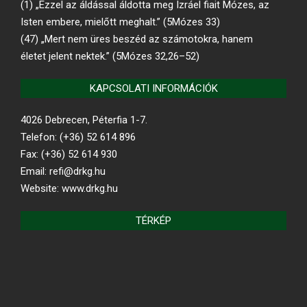
(1) „Ezzel az áldással áldotta meg Izráel fiait Mózes, az
Isten embere, mielőtt meghalt.” (5Mózes 33)
(47) „Mert nem üres beszéd az számotokra, hanem
életet jelent nektek.” (5Mózes 32,26–52)
KAPCSOLATI INFORMÁCIÓK
4026 Debrecen, Péterfia 1-7.
Telefon: (+36) 52 614 896
Fax: (+36) 52 614 930
Email: refi@drkg.hu
Website: www.drkg.hu
TÉRKÉP