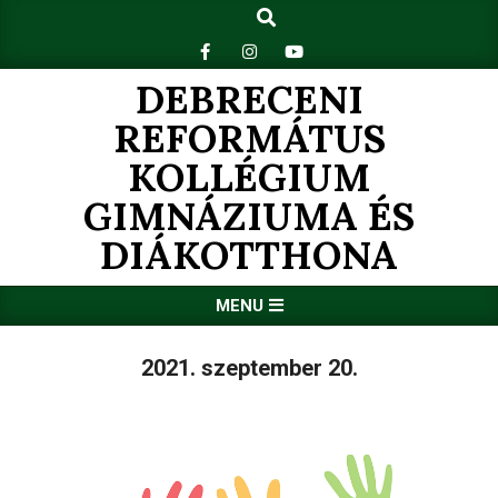
Search
Skip
to
content
DEBRECENI
REFORMÁTUS
KOLLÉGIUM
GIMNÁZIUMA ÉS
DIÁKOTTHONA
Primary
MENU
Navigation
Menu
2021. szeptember 20.