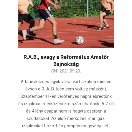
R.A.B., avagy a Református Amatőr
Bajnokság
2021-
ON:
2021.09.20.
09-
A tanévkezdés egyik várva várt alkalma minden
20
évben a R. A. B. Idén sem volt ez másként.
Szeptember 11-én verőfényes napra ébredtünk
és izgalmas mérkőzésekre számíthattunk. A 7 fiú
és 4 lány csapat nem is hagyta cserben a
szurkolókat. Az első mérkőzés már igazi
izgalmakat hozott és pompás megnyitója lett