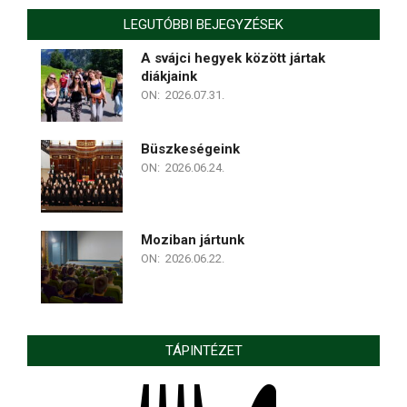
LEGUTÓBBI BEJEGYZÉSEK
A svájci hegyek között jártak
diákjaink
ON:
2026.07.31.
Büszkeségeink
ON:
2026.06.24.
Moziban jártunk
ON:
2026.06.22.
TÁPINTÉZET