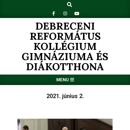
Search
Skip
to
content
DEBRECENI
REFORMÁTUS
KOLLÉGIUM
GIMNÁZIUMA ÉS
DIÁKOTTHONA
Primary
MENU
Navigation
Menu
2021. június 2.