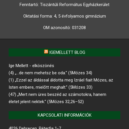
Fenntartó: Tiszántúli Református Egyházkerület
Oktatási forma: 4, 5 évfolyamos gimnázium
OM azonosító:
031208
IGEMELLETT BLOG
Ige Mellett - elköszönés
(4) „…de nem mehetsz be oda.” (5Mózes 34)
(1) „Ezzel az áldással áldotta meg Izráel fiait Mózes, az
Isten embere, mielőtt meghalt.” (5Mózes 33)
(47) „Mert nem üres beszéd az számotokra, hanem
életet jelent nektek.” (5Mózes 32,26–52)
KAPCSOLATI INFORMÁCIÓK
4026 Debrecen, Péterfia 1-7.