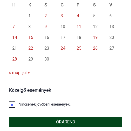
H
K
S
C
P
S
V
1
2
3
4
5
6
7
8
9
10
11
12
13
14
15
16
17
18
19
20
21
22
23
24
25
26
27
28
29
30
« máj
júl »
Közelgő események
Nincsenek jövőbeni események.
Notice
ÓRAREND