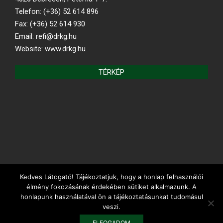
Telefon: (+36) 52 614 896
Fax: (+36) 52 614 930
Email: refi@drkg.hu
Website: www.drkg.hu
TÉRKÉP
Kedves Látogató! Tájékoztatjuk, hogy a honlap felhasználói
REFORMÁTUS.HU
élmény fokozásának érdekében sütiket alkalmazunk. A
honlapunk használatával ön a tájékoztatásunkat tudomásul
veszi.
Debreceni Református Kollégium Gimnáziuma és Diákotthona ©
ELFOGADOM