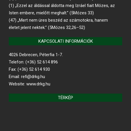
(1) „Ezzel az áldással áldotta meg Izráel fiait Mózes, az
Isten embere, mielőtt meghalt.” (5Mózes 33)
(47) „Mert nem üres beszéd az számotokra, hanem
életet jelent nektek.” (5Mózes 32,26–52)
KAPCSOLATI INFORMÁCIÓK
4026 Debrecen, Péterfia 1-7.
Telefon: (+36) 52 614 896
Fax: (+36) 52 614 930
Email: refi@drkg.hu
Website: www.drkg.hu
TÉRKÉP