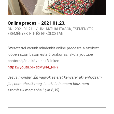
Online preces – 2021.01.23.
ON:
2021.01.21.
IN:
AKTUALITÁSOK
,
ESEMÉNYEK
,
ESEMÉNYEK
,
HIT- ÉS ERKÖLCSTAN
Szeretettel várunk mindenkit online precesre a szokott
időben szombaton este 6 órakor az iskola youtube
csatornáján a következő linken:
https://youtu.be/zbMyN4_NI-Y
J
ézus mondja: „Én vagyok az élet kenyere: aki énhozzám
jön, nem éhezik meg, és aki énbennem hisz, nem
szomjazik meg soha.” (Jn 6,35)
2021-