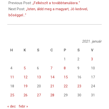
01-
Previous Post:
„Felkészít a továbbtanulásra..”
21
Next Post:
„Isten, áldd meg a magyart, Jó kedvvel,
bőséggel…”
2021. január
H
K
S
C
P
S
V
1
2
3
4
5
6
7
8
9
10
11
12
13
14
15
16
17
18
19
20
21
22
23
24
25
26
27
28
29
30
31
« dec
febr »