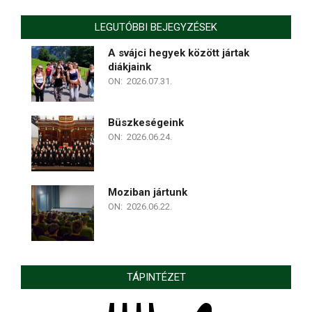
LEGUTÓBBI BEJEGYZÉSEK
A svájci hegyek között jártak
diákjaink
ON:
2026.07.31.
Büszkeségeink
ON:
2026.06.24.
Moziban jártunk
ON:
2026.06.22.
TÁPINTÉZET