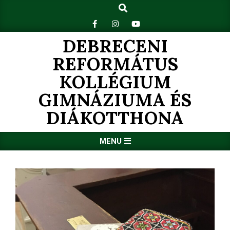
Search
Skip
to
content
DEBRECENI
REFORMÁTUS
KOLLÉGIUM
GIMNÁZIUMA ÉS
DIÁKOTTHONA
Primary
MENU
Navigation
Menu