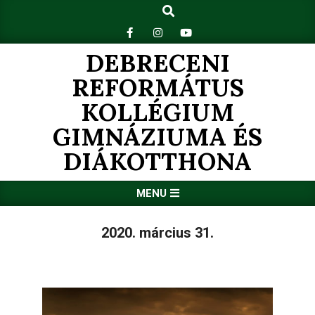
Search
Skip
to
content
DEBRECENI
REFORMÁTUS
KOLLÉGIUM
GIMNÁZIUMA ÉS
DIÁKOTTHONA
Primary
MENU
Navigation
Menu
2020. március 31.