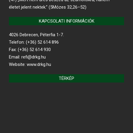
életet jelent nektek.” (5Mózes 32,26–52)
KAPCSOLATI INFORMÁCIÓK
4026 Debrecen, Péterfia 1-7.
Telefon: (+36) 52 614 896
Fax: (+36) 52 614 930
Email: refi@drkg.hu
Website: www.drkg.hu
TÉRKÉP