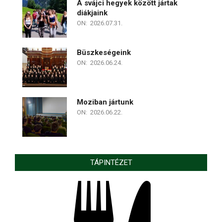
A svájci hegyek között jártak
diákjaink
ON:
2026.07.31.
Büszkeségeink
ON:
2026.06.24.
Moziban jártunk
ON:
2026.06.22.
TÁPINTÉZET