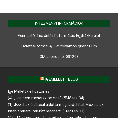
INTÉZMÉNYI INFORMÁCIÓK
Fenntartó: Tiszántúli Református Egyházkerület
Oktatási forma: 4, 5 évfolyamos gimnázium
OM azonosító:
031208
IGEMELLETT BLOG
Ige Mellett - elköszönés
(4) „…de nem mehetsz be oda.” (5Mózes 34)
(1) „Ezzel az áldással áldotta meg Izráel fiait Mózes, az
Isten embere, mielőtt meghalt.” (5Mózes 33)
(47) „Mert nem üres beszéd az számotokra, hanem