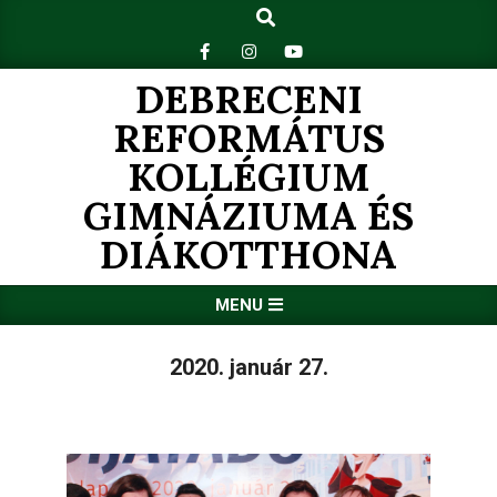
Search
Skip
to
content
DEBRECENI
REFORMÁTUS
KOLLÉGIUM
GIMNÁZIUMA ÉS
DIÁKOTTHONA
Primary
MENU
Navigation
Menu
2020. január 27.