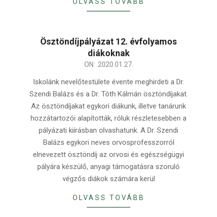
OLVASS TOVÁBB
Ösztöndíjpályázat 12. évfolyamos
diákoknak
2020-
ON:
2020.01.27.
01-
Iskolánk nevelőtestülete évente meghirdeti a Dr.
27
Szendi Balázs és a Dr. Tóth Kálmán ösztöndíjakat.
Az ösztöndíjakat egykori diákunk, illetve tanárunk
hozzátartozói alapították, róluk részletesebben a
pályázati kiírásban olvashatunk. A Dr. Szendi
Balázs egykori neves orvosprofesszorról
elnevezett ösztöndíj az orvosi és egészségügyi
pályára készülő, anyagi támogatásra szoruló
végzős diákok számára kerül
OLVASS TOVÁBB