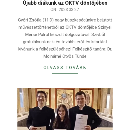
Újabb diákunk az OKTV döntőjében
2023-
ON:
2023.03.27.
03-
Győri Zsófia (11.D) nagy büszkeségünkre bejutott
27
művészettörténetből az OKTV döntőjébe Szinyei
Merse Pálról készült dolgozatával. Szívből
gratulálnunk neki és további erőt és kitartást
kívánunk a felkészüléséhez! Felkészítő tanára: Dr.
Molnárné Ötvös Tünde
OLVASS TOVÁBB