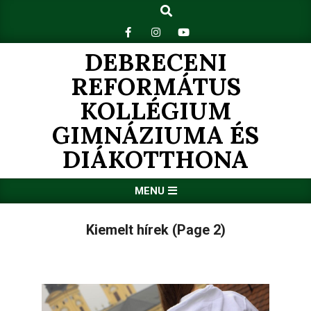
Search
Skip
to
content
DEBRECENI
REFORMÁTUS
KOLLÉGIUM
GIMNÁZIUMA ÉS
DIÁKOTTHONA
Primary
MENU
Navigation
Menu
Kiemelt hírek
(Page 2)