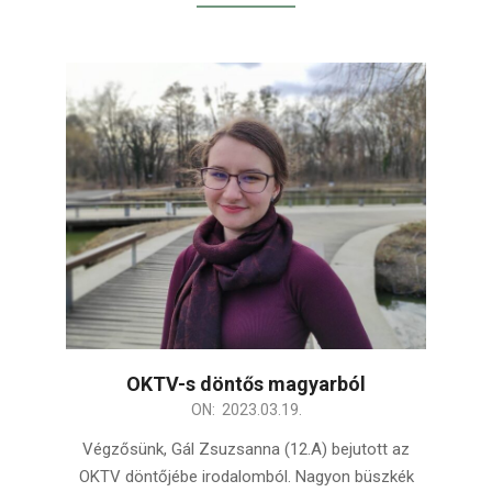
OKTV-s döntős magyarból
2023-
ON:
2023.03.19.
03-
Végzősünk, Gál Zsuzsanna (12.A) bejutott az
19
OKTV döntőjébe irodalomból. Nagyon büszkék