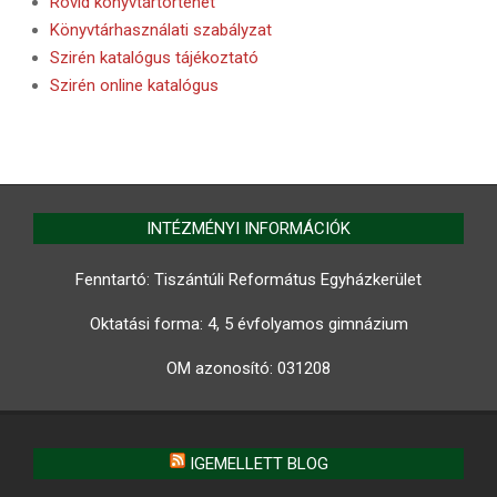
Rövid könyvtártörténet
Könyvtárhasználati szabályzat
Szirén katalógus tájékoztató
Szirén online katalógus
INTÉZMÉNYI INFORMÁCIÓK
Fenntartó: Tiszántúli Református Egyházkerület
Oktatási forma: 4, 5 évfolyamos gimnázium
OM azonosító:
031208
IGEMELLETT BLOG