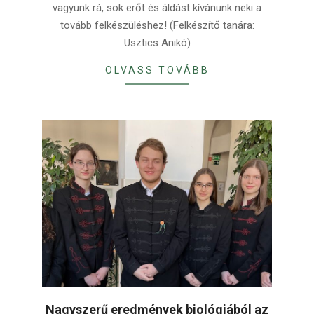
vagyunk rá, sok erőt és áldást kívánunk neki a
tovább felkészüléshez! (Felkészítő tanára:
Usztics Anikó)
OLVASS TOVÁBB
Nagyszerű eredmények biológiából az