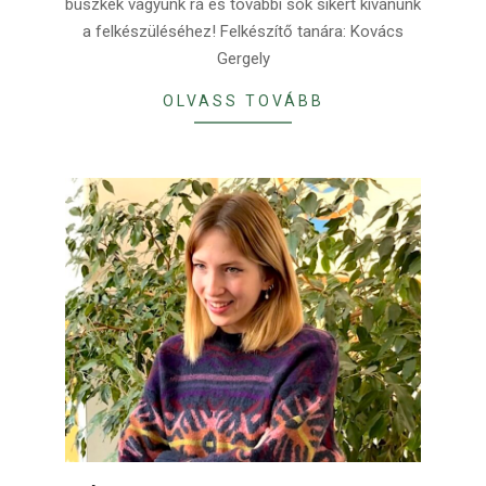
büszkék vagyunk rá és további sok sikert kívánunk
a felkészüléséhez! Felkészítő tanára: Kovács
Gergely
OLVASS TOVÁBB