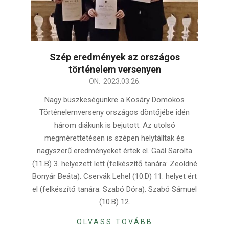
Szép eredmények az országos
történelem versenyen
2023-
ON:
2023.03.26.
03-
Nagy büszkeségünkre a Kosáry Domokos
26
Történelemverseny országos döntőjébe idén
három diákunk is bejutott. Az utolsó
megmérettetésen is szépen helytálltak és
nagyszerű eredményeket értek el. Gaál Sarolta
(11.B) 3. helyezett lett (felkészítő tanára: Zeöldné
Bonyár Beáta). Cservák Lehel (10.D) 11. helyet ért
el (felkészítő tanára: Szabó Dóra). Szabó Sámuel
(10.B) 12.
OLVASS TOVÁBB