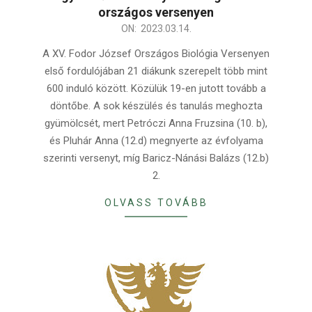
országos versenyen
2023-
ON:
2023.03.14.
03-
A XV. Fodor József Országos Biológia Versenyen
14
első fordulójában 21 diákunk szerepelt több mint
600 induló között. Közülük 19-en jutott tovább a
döntőbe. A sok készülés és tanulás meghozta
gyümölcsét, mert Petróczi Anna Fruzsina (10. b),
és Pluhár Anna (12.d) megnyerte az évfolyama
szerinti versenyt, míg Baricz-Nánási Balázs (12.b)
2.
OLVASS TOVÁBB