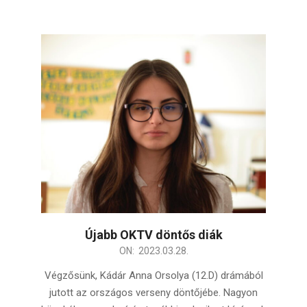
Újabb OKTV döntős diák
2023-
ON:
2023.03.28.
03-
Végzősünk, Kádár Anna Orsolya (12.D) drámából
28
jutott az országos verseny döntőjébe. Nagyon