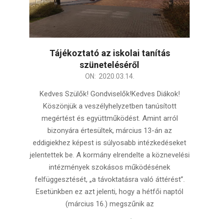
Tájékoztató az iskolai tanítás
szüneteléséről
2020-
ON:
2020.03.14.
03-
Kedves Szülők! Gondviselők!Kedves Diákok!
14
Köszönjük a veszélyhelyzetben tanúsított
megértést és együttműködést. Amint arról
bizonyára értesültek, március 13-án az
eddigiekhez képest is súlyosabb intézkedéseket
jelentettek be. A kormány elrendelte a köznevelési
intézmények szokásos működésének
felfüggesztését, „a távoktatásra való áttérést”.
Esetünkben ez azt jelenti, hogy a hétfői naptól
(március 16.) megszűnik az