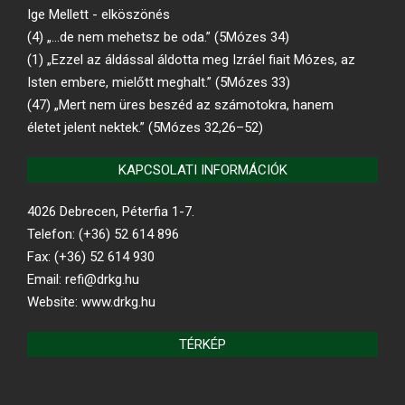
Ige Mellett - elköszönés
(4) „…de nem mehetsz be oda.” (5Mózes 34)
(1) „Ezzel az áldással áldotta meg Izráel fiait Mózes, az
Isten embere, mielőtt meghalt.” (5Mózes 33)
(47) „Mert nem üres beszéd az számotokra, hanem
életet jelent nektek.” (5Mózes 32,26–52)
KAPCSOLATI INFORMÁCIÓK
4026 Debrecen, Péterfia 1-7.
Telefon: (+36) 52 614 896
Fax: (+36) 52 614 930
Email: refi@drkg.hu
Website: www.drkg.hu
TÉRKÉP