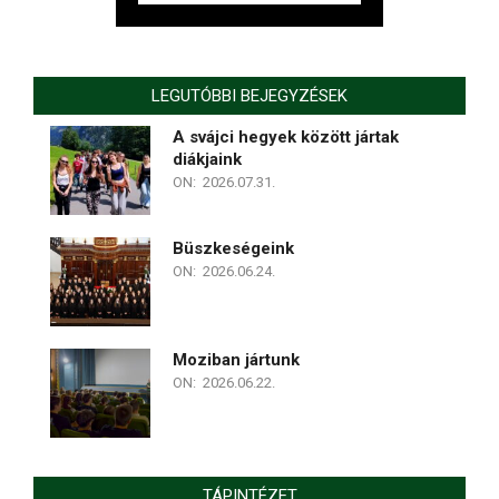
LEGUTÓBBI BEJEGYZÉSEK
A svájci hegyek között jártak
diákjaink
ON:
2026.07.31.
Büszkeségeink
ON:
2026.06.24.
Moziban jártunk
ON:
2026.06.22.
TÁPINTÉZET