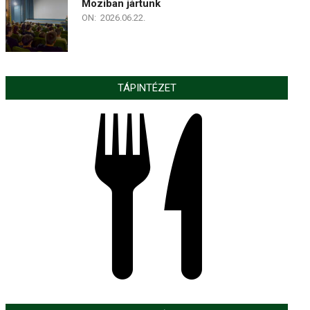
Moziban jártunk
ON:
2026.06.22.
TÁPINTÉZET