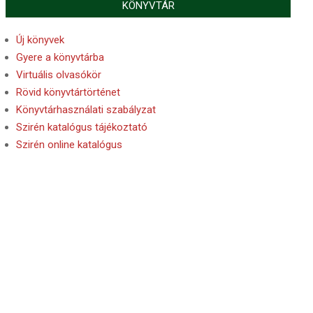
KÖNYVTÁR
Új könyvek
Gyere a könyvtárba
Virtuális olvasókör
Rövid könyvtártörténet
Könyvtárhasználati szabályzat
Szirén katalógus tájékoztató
Szirén online katalógus