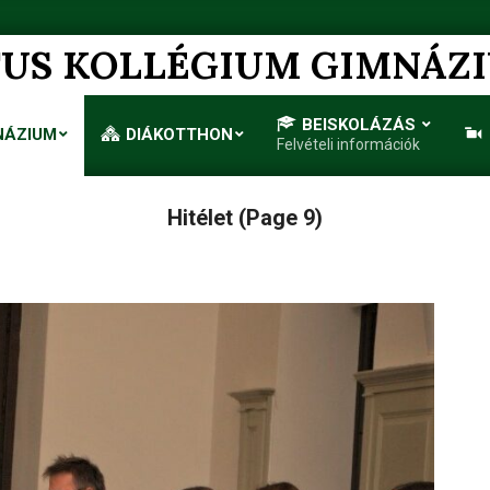
US KOLLÉGIUM GIMNÁZ
BEISKOLÁZÁS
NÁZIUM
DIÁKOTTHON
Felvételi információk
Primary
Navigation
Menu
Hitélet
(Page 9)