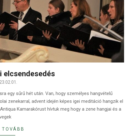
i elcsendesedés
23.02.01.
ásra egy sűrű hét után. Van, hogy személyes hangvételű
lai zenekarral, advent idején képes igei meditáció hangzik el
 Antiqua Kamarakórust hívtuk meg hogy a zene hangjai és a
vegek
 TOVÁBB