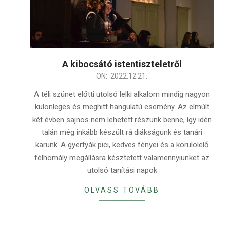
A kibocsátó istentiszteletről
2022-
ON:
2022.12.21.
12-
A téli szünet előtti utolsó lelki alkalom mindig nagyon
21
különleges és meghitt hangulatú esemény. Az elmúlt
két évben sajnos nem lehetett részünk benne, így idén
talán még inkább készült rá diákságunk és tanári
karunk. A gyertyák pici, kedves fényei és a körülölelő
félhomály megállásra késztetett valamennyiünket az
utolsó tanítási napok
OLVASS TOVÁBB