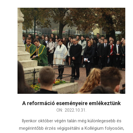
A reformáció eseményeire emlékeztünk
2022-
ON:
2022.10.31.
10-
Ilyenkor október végén talán még különlegesebb és
31
megérintőbb érzés végigsétálni a Kollégium folyosóin,