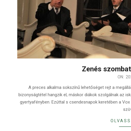
Zenés szombat
2023-
ON:
20
02-
A preces alkalma sokszínű lehetőséget rejt a megáll
01
bizonyságtétel hangzik el, máskor diákok szolgálnak az isko
gyertyafényben. Ezúttal s csendesnapok keretében a Vox
szö
OLVASS