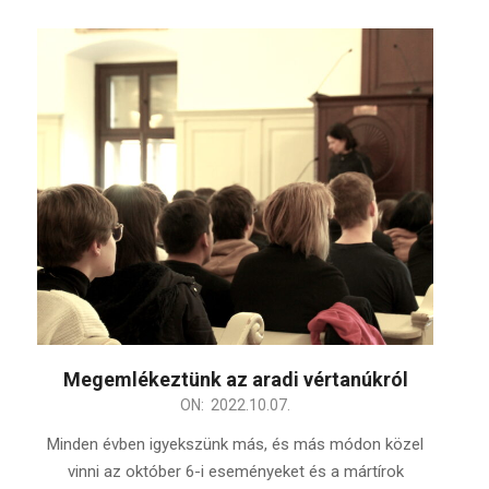
Megemlékeztünk az aradi vértanúkról
2022-
ON:
2022.10.07.
10-
Minden évben igyekszünk más, és más módon közel
07
vinni az október 6-i eseményeket és a mártírok