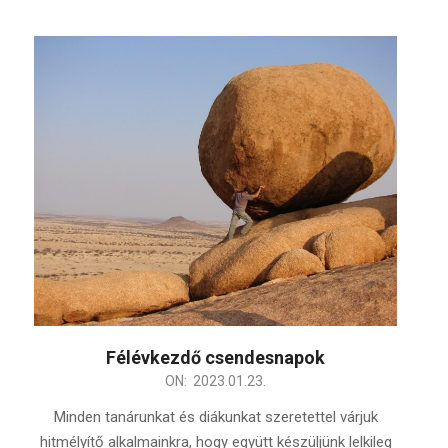
Félévkezdő csendesnapok
2023-
ON:
2023.01.23.
01-
Minden tanárunkat és diákunkat szeretettel várjuk
23
hitmélyítő alkalmainkra, hogy együtt készüljünk lelkileg