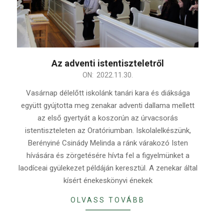
Az adventi istentiszteletről
2022-
ON:
2022.11.30.
11-
Vasárnap délelőtt iskolánk tanári kara és diáksága
30
együtt gyújtotta meg zenakar adventi dallama mellett
az első gyertyát a koszorún az úrvacsorás
istentiszteleten az Oratóriumban. Iskolalelkészünk,
Berényiné Csinády Melinda a ránk várakozó Isten
hívására és zörgetésére hívta fel a figyelmünket a
laodíceai gyülekezet példáján keresztül. A zenekar által
kísért énekeskönyvi énekek
OLVASS TOVÁBB