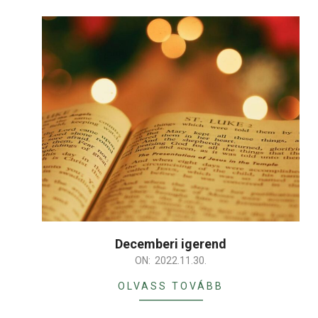
Decemberi igerend
2022-
ON:
2022.11.30.
11-
OLVASS TOVÁBB
30