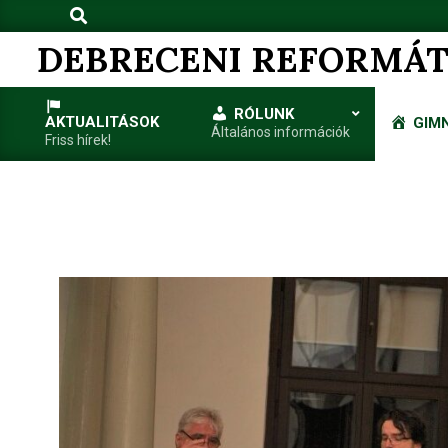
Search
Skip
to
DEBRECENI REFORMÁT
content
RÓLUNK
AKTUALITÁSOK
GIM
Általános információk
Friss hírek!