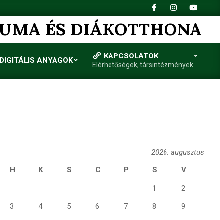
IUMA ÉS DIÁKOTTHONA
KAPCSOLATOK
DIGITÁLIS ANYAGOK
Elérhetőségek, társintézmények
2026. augusztus
H
K
S
C
P
S
V
1
2
3
4
5
6
7
8
9