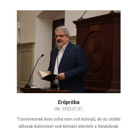
Erőpróba
2023-
ON:
2023.01.31.
01-
Tizenévesnek lenni soha nem volt könnyű, de az utóbbi
31
időszak különösen sok kihívást jelentett a fiataloknak.