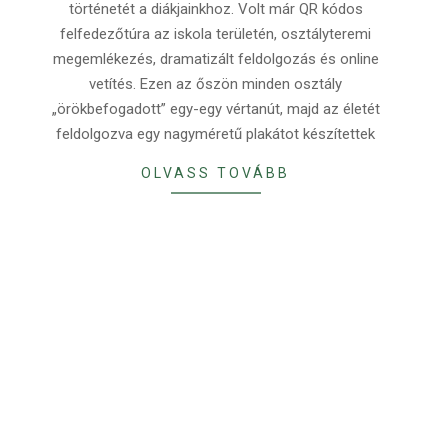
történetét a diákjainkhoz. Volt már QR kódos
felfedezőtúra az iskola területén, osztályteremi
megemlékezés, dramatizált feldolgozás és online
vetítés. Ezen az őszön minden osztály
„örökbefogadott” egy-egy vértanút, majd az életét
feldolgozva egy nagyméretű plakátot készítettek
OLVASS TOVÁBB