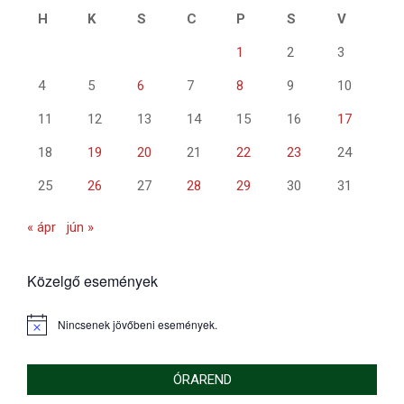
H
K
S
C
P
S
V
1
2
3
4
5
6
7
8
9
10
11
12
13
14
15
16
17
18
19
20
21
22
23
24
25
26
27
28
29
30
31
« ápr
jún »
Közelgő események
Nincsenek jövőbeni események.
Notice
ÓRAREND