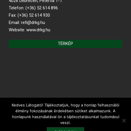
4026 Debrecen, Péterfia 1-7.
Telefon: (+36) 52 614 896
Fax: (+36) 52 614 930
Email: refi@drkg.hu
Website: www.drkg.hu
TÉRKÉP
Kedves Látogató! Tájékoztatjuk, hogy a honlap felhasználói
REFORMÁTUS.HU
élmény fokozásának érdekében sütiket alkalmazunk. A
honlapunk használatával ön a tájékoztatásunkat tudomásul
veszi.
Debreceni Református Kollégium Gimnáziuma és Diákotthona ©