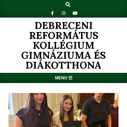
Search
Skip
to
content
DEBRECENI
REFORMÁTUS
KOLLÉGIUM
GIMNÁZIUMA ÉS
DIÁKOTTHONA
Primary
MENU
Navigation
Menu