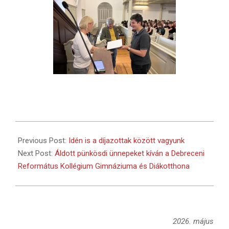
2026-
05-
Previous Post:
Idén is a díjazottak között vagyunk
22
Next Post:
Áldott pünkösdi ünnepeket kíván a Debreceni
Református Kollégium Gimnáziuma és Diákotthona
2026. május