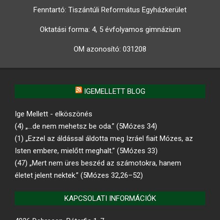
Fenntartó: Tiszántúli Református Egyházkerület
Oktatási forma: 4, 5 évfolyamos gimnázium
OM azonosító:
031208
IGEMELLETT BLOG
Ige Mellett - elköszönés
(4) „…de nem mehetsz be oda.” (5Mózes 34)
(1) „Ezzel az áldással áldotta meg Izráel fiait Mózes, az
Isten embere, mielőtt meghalt.” (5Mózes 33)
(47) „Mert nem üres beszéd az számotokra, hanem
életet jelent nektek.” (5Mózes 32,26–52)
KAPCSOLATI INFORMÁCIÓK