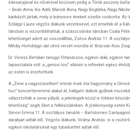
édesanyjával és nővérével közösen pedig a
Török asszony balla
– Bede Anna, Kis Adél, Maródi Anna, Nagy Boglárka, Nagy Nikol
karikázót jártak, mely a leánysors énekeit szedte csokorba. Az 
Szilágyi Laura végzős diákunk vezetésével, ezt emelték át a Kál
táncban is viszontláthattuk, a szászcsávási táncban Csala Péter 
lehetőséget adott az összeállítás, Zsíros András 11. A osztályo
Mihály
Hortobágyi dal
című versét mondta el. Brácsán Kiss Zs
Dr. Veress Bertalan tanügyi főtanácsos, egykori diák, egykori t
tapasztalata volt: a „genius loci” elkíséri a refiseket egész éle
az esten is érezhettünk.
A „Zene a nagyszünetben” immár évek óta hagyomány a Gimnázi
hoc” koncertteremmé alakul át, hallgató diákok gyűlnek muzsikál
választották a zenei pályát, a jelenlegiek közül is többen készü
lehetőség” segíti őket a felkészülésben. A jótékonysági esten 
Simon Emma 11. A osztályos tanulók – Bartolomeo Campagno
darabjait adták elő. Végzős diákunk, Virányi András is a csütör
egykori iskolatársával egy tubaduettet adtak elő.