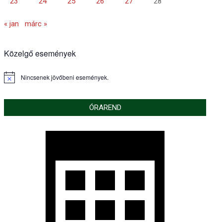
23
24
25
26
27
28
« jan
márc »
Közelgő események
Nincsenek jövőbeni események.
Notice
ÓRAREND