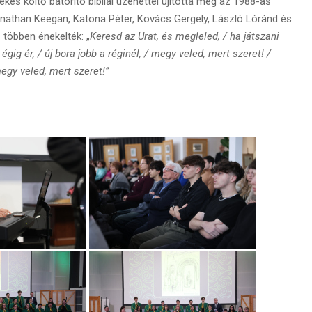
kes költő bátorító bibliai üzenettel újította meg az 1988-as
hnathan Keegan, Katona Péter, Kovács Gergely, László Lóránd és
s többen énekelték: „
Keresd az Urat, és megleled, / ha játszani
gig ér, / új bora jobb a réginél, / megy veled, mert szeret! /
megy veled, mert szeret!”