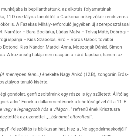
munkájába is bepillanthattunk, az alkotás folyamatának
rka, 11.D osztályos tanulótól, a Csokonai önképzőkör rendszeres
szókör is. A Fazekas Mihály-évforduló jegyében új szereposztással
i
t: Narrátor – Bara Boglárka; Lúdas Matyi – Tolvaj Máté; Döbrögi –
rögi ispánja – Kiss Szabolcs; Bíró – Boros Gábor; további
b Botond, Kiss Nándor, Maródi Anna, Moszorják Dániel, Simon
kos. A közönség hálája nem csupán a záró tapsban, hanem az
(
A mennyben fenn…)
énekelte Nagy Anikó (12.B), zongorán Erős-
osztályos tanuló kísérte.
 gondolat, genfi zsoltáraink egy része is így született. Állítólag
ek adni.” Ennek a dallammentésnek a lehetőségével élt a 11. B
e vagy a legnagyobb hős a világon…”
refrénű ének Krisztusra
ndeztették az üzenettel:
„…bűnömet eltörölted!”
.
ppy!”-felszólítás is biblikusan hat, hisz a „Ne aggodalmaskodjál!”