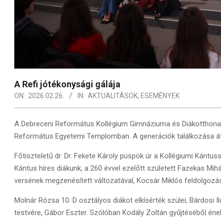
A Refi jótékonysági gálája
ON:
2026.02.26.
IN:
AKTUALITÁSOK
,
ESEMÉNYEK
A Debreceni Református Kollégium Gimnáziuma és Diákotthona 20
Református Egyetemi Templomban. A generációk találkozása át
Főtiszteletű dr. Dr. Fekete Károly püspök úr a Kollégiumi Kántus
Kántus híres diákunk, a 260 évvel ezelőtt született Fazekas Mihál
versének megzenésített változatával, Kocsár Miklós feldolgozás
Molnár Rózsa 10. D osztályos diákot elkísérték szülei, Bárdosi
testvére, Gábor Eszter. Szólóban Kodály Zoltán gyűjtéséből ének