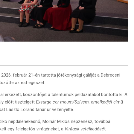
26. február 21-én tartotta jótékonysági gáláját a Debreceni
szőtte az est egészét.
sal érkezett, köszöntőjét a tálentumok példázatából bontotta ki. A
y előtt tisztelgett
Exsurge cor meum/Szívem, emelkedjél
című
át László Lóránd tanár úr vezényelte.
 Ildikó népdalénekesnő, Molnár Miklós népzenész, továbbá
elt egy felelgetős virágéneket, a
Virágok vetélkedésé
t,