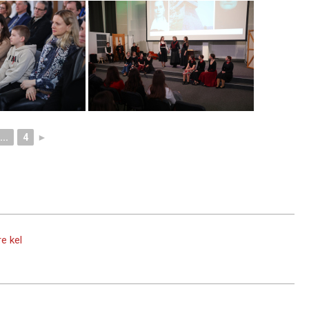
...
4
►
e kel