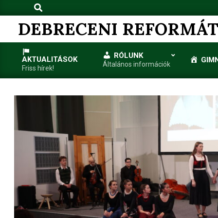
Search
Skip
to
DEBRECENI REFORMÁT
content
RÓLUNK
AKTUALITÁSOK
GIM
Általános információk
Friss hírek!