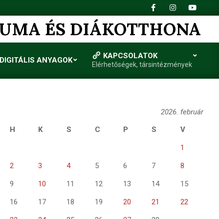
IUMA ÉS DIÁKOTTHONA
KAPCSOLATOK
DIGITÁLIS ANYAGOK
Elérhetőségek, társintézmények
2026. február
H
K
S
C
P
S
V
1
2
3
4
5
6
7
8
9
10
11
12
13
14
15
16
17
18
19
20
21
22