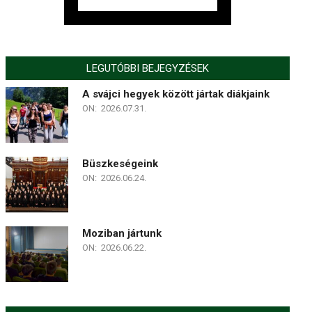
LEGUTÓBBI BEJEGYZÉSEK
A svájci hegyek között jártak diákjaink
ON:
2026.07.31.
Büszkeségeink
ON:
2026.06.24.
Moziban jártunk
ON:
2026.06.22.