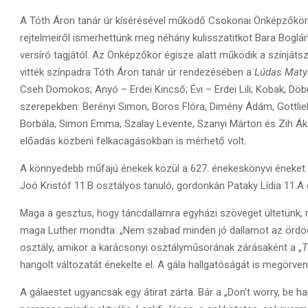
A Tóth Áron tanár úr kísérésével működő Csokonai Önképzőkör 
rejtelmeiről ismerhettünk meg néhány kulisszatitkot Bara Boglá
versíró tagjától. Az Önképzőkör égisze alatt működik a színját
vitték színpadra Tóth Áron tanár úr rendezésében a
Lúdas Maty
Cseh Domokos; Anyó – Erdei Kincső; Évi – Erdei Lili; Kobak, Döb
szerepekben: Berényi Simon, Boros Flóra, Dimény Ádám, Gottlie
Borbála, Simon Emma, Szalay Levente, Szanyi Márton és Zih Á
előadás közbeni felkacagásokban is mérhető volt.
A könnyedebb műfajú énekek közül a 627. énekeskönyvi éneket
Joó Kristóf 11.B osztályos tanuló, gordonkán Pataky Lídia 11.A 
Maga a gesztus, hogy táncdallamra egyházi szöveget ültetünk, régi
maga Luther mondta: „Nem szabad minden jó dallamot az ördögn
osztály, amikor a karácsonyi osztályműsorának zárásaként a „
T
hangolt változatát énekelte el. A gála hallgatóságát is megörve
A gálaestet ugyancsak egy átirat zárta. Bár a „Don’t worry, be ha