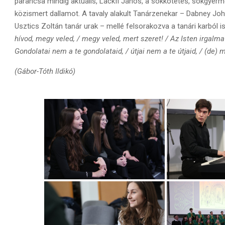
parancsa mindig aktuális, Lackfi János, a sokkötetes, sokgyerme
közismert dallamot. A tavaly alakult Tanárzenekar – Dabney Jo
Usztics Zoltán tanár urak – mellé felsorakozva a tanári karból i
hívod, megy veled, / megy veled, mert szeret! / Az Isten irgalma é
Gondolatai nem a te gondolataid, / útjai nem a te útjaid, / (de) 
(Gábor-Tóth Ildikó)