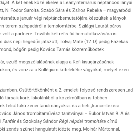
dájá
t. A két ének közé ékelve a Leányinternárus néptáncos lányai
ett, N. Fodor Sarolta, Szabó Sára és Zsíros Rebeka – magyarbődi
Internátus január végi néptáncbemutatójára készültek a lányok
vin terem színpadáról a templomtérbe. Szilágyi Laurát páros
volt a partnere. További két refis fiú bemutatkozására is
s diák népi hegedűn játszott, Tolvaj Máté (12. D) pedig Fazekas
igmond, bőgőn pedig Kovács Tamás közreműködtek.
anár, szülő megszólalásának alapja a Refi kisugárzásának
tútjukon, és vonzza a Kollégium kötelékébe vágyókat, melyet ezen
umban. Csütörtökönként a 2. emeleti folyosó rendszeresen „ad
ó társaik köré. Iskolánkból a közelmúltban is többen
lnek felsőfokú zenei tanulmányokra, és a heti „koncertezési
Kovács János trombitaművész tanítványai – Bukor István 9. A és
li
Fanfár
és Szokolay Sándor
Régi népdal trombitára
című
töki zenés szünet hangulatát idézte meg, Molnár Mártonnal,