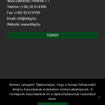
4026 Debrecen, Péterfia 1-7.
Telefon: (+36) 52 614 896
Fax: (+36) 52 614 930
Email: refi@drkg.hu
Website: www.drkg.hu
TÉRKÉP
Kedves Látogató! Tájékoztatjuk, hogy a honlap felhasználói
REFORMÁTUS.HU
élmény fokozásának érdekében sütiket alkalmazunk. A
honlapunk használatával ön a tájékoztatásunkat tudomásul
veszi.
Debreceni Református Kollégium Gimnáziuma és Diákotthona ©