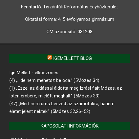
Fenntartó: Tiszántúli Református Egyházkerület
Oktatási forma: 4, 5 évfolyamos gimnázium
OM azonosító:
031208
IGEMELLETT BLOG
Ige Mellett - elköszönés
(4) „…de nem mehetsz be oda.” (5Mózes 34)
(1) „Ezzel az áldással áldotta meg Izráel fiait Mózes, az
Isten embere, mielőtt meghalt.” (5Mózes 33)
(47) „Mert nem üres beszéd az számotokra, hanem
életet jelent nektek.” (5Mózes 32,26–52)
KAPCSOLATI INFORMÁCIÓK