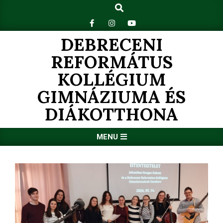
Search
Skip
to
content
DEBRECENI
REFORMÁTUS
KOLLÉGIUM
GIMNÁZIUMA ÉS
DIÁKOTTHONA
Primary
MENU
Navigation
Menu