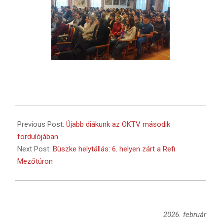
2026-
02-
Previous Post:
Újabb diákunk az OKTV második
25
fordulójában
Next Post:
Büszke helytállás: 6. helyen zárt a Refi
Mezőtúron
2026. február