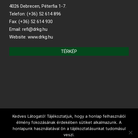
4026 Debrecen, Péterfia 1-7.
Telefon: (+36) 52 614 896
Fax: (+36) 52 614 930
Email: refi@drkg.hu
Website: www.drkg.hu
TÉRKÉP
Kedves Látogató! Tájékoztatjuk, hogy a honlap felhasználói
REFORMÁTUS.HU
élmény fokozásának érdekében sütiket alkalmazunk. A
honlapunk használatával ön a tájékoztatásunkat tudomásul
veszi.