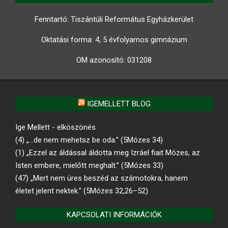
Fenntartó: Tiszántúli Református Egyházkerület
Oktatási forma: 4, 5 évfolyamos gimnázium
OM azonosító:
031208
IGEMELLETT BLOG
Ige Mellett - elköszönés
(4) „…de nem mehetsz be oda.” (5Mózes 34)
(1) „Ezzel az áldással áldotta meg Izráel fiait Mózes, az
Isten embere, mielőtt meghalt.” (5Mózes 33)
(47) „Mert nem üres beszéd az számotokra, hanem
életet jelent nektek.” (5Mózes 32,26–52)
KAPCSOLATI INFORMÁCIÓK