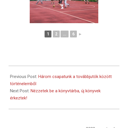
1
2
...
6
►
2022-
09-
Previous Post:
Három csapatunk a továbbjutók között
23
történelemből
Next Post:
Nézzetek be a könyvtárba, új könyvek
érkeztek!