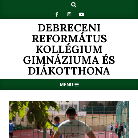
Search
Skip
to
content
DEBRECENI
REFORMÁTUS
KOLLÉGIUM
GIMNÁZIUMA ÉS
DIÁKOTTHONA
Primary
MENU
Navigation
Menu