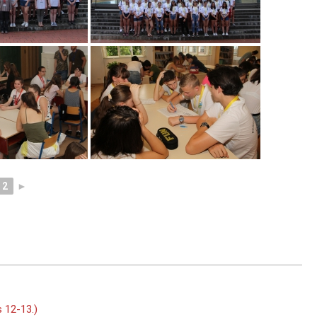
2
►
 12-13.)