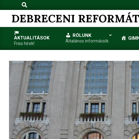
Search
Skip
to
DEBRECENI REFORMÁT
content
RÓLUNK
AKTUALITÁSOK
GIM
Általános információk
Friss hírek!