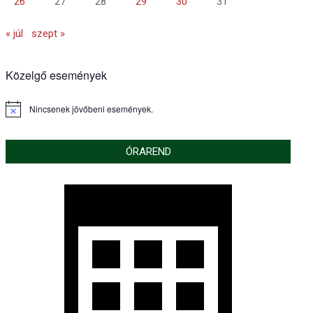
26
27
28
29
30
31
« júl
szept »
Közelgő események
Nincsenek jövőbeni események.
Notice
ÓRAREND