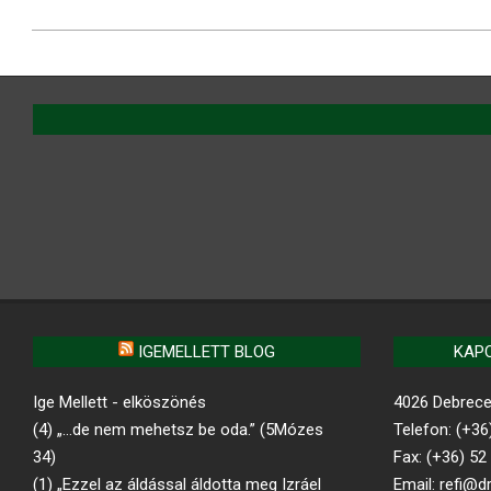
IGEMELLETT BLOG
KAP
Ige Mellett - elköszönés
4026 Debrecen
(4) „…de nem mehetsz be oda.” (5Mózes
Telefon: (+36
34)
Fax: (+36) 52
(1) „Ezzel az áldással áldotta meg Izráel
Email: refi@d