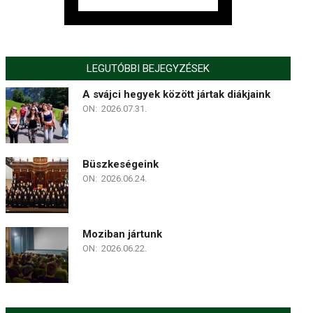
LEGUTÓBBI BEJEGYZÉSEK
A svájci hegyek között jártak diákjaink
ON:
2026.07.31.
Büszkeségeink
ON:
2026.06.24.
Moziban jártunk
ON:
2026.06.22.