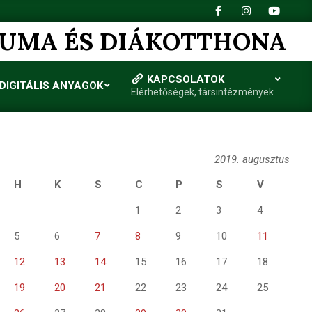
IUMA ÉS DIÁKOTTHONA
KAPCSOLATOK
DIGITÁLIS ANYAGOK
Elérhetőségek, társintézmények
2019. augusztus
H
K
S
C
P
S
V
1
2
3
4
5
6
7
8
9
10
11
12
13
14
15
16
17
18
19
20
21
22
23
24
25