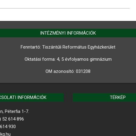
INTÉZMÉNYI INFORMÁCIÓK
Fenntartó: Tiszántúli Református Egyházkerület
Oktatási forma: 4, 5 évfolyamos gimnázium
OM azonosító:
031208
CSOLATI INFORMÁCIÓK
TÉRKÉP
, Péterfia 1-7.
) 52 614 896
 614 930
rkg.hu