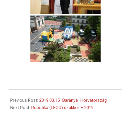
2019-
08-
Previous Post:
2019.03.15_Baranya_Horvátország
12
Next Post:
Robotika (LEGO) szakkör – 2019