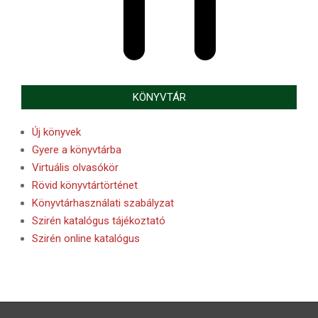
KÖNYVTÁR
Új könyvek
Gyere a könyvtárba
Virtuális olvasókör
Rövid könyvtártörténet
Könyvtárhasználati szabályzat
Szirén katalógus tájékoztató
Szirén online katalógus