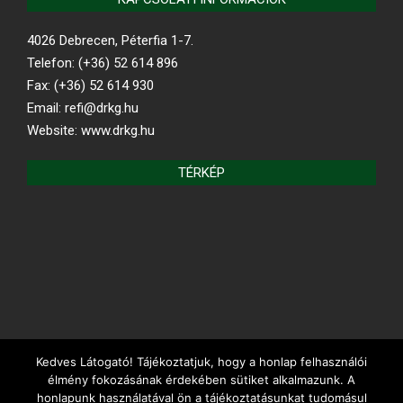
4026 Debrecen, Péterfia 1-7.
Telefon: (+36) 52 614 896
Fax: (+36) 52 614 930
Email: refi@drkg.hu
Website: www.drkg.hu
TÉRKÉP
Kedves Látogató! Tájékoztatjuk, hogy a honlap felhasználói
REFORMÁTUS.HU
élmény fokozásának érdekében sütiket alkalmazunk. A
honlapunk használatával ön a tájékoztatásunkat tudomásul