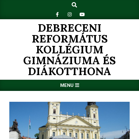
Search
Skip
to
content
DEBRECENI
REFORMÁTUS
KOLLÉGIUM
GIMNÁZIUMA ÉS
DIÁKOTTHONA
Primary
MENU
Navigation
Menu