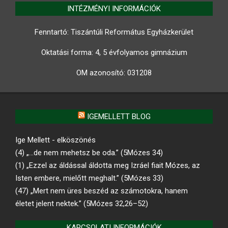
INTÉZMÉNYI INFORMÁCIÓK
Fenntartó: Tiszántúli Református Egyházkerület
Oktatási forma: 4, 5 évfolyamos gimnázium
OM azonosító:
031208
IGEMELLETT BLOG
Ige Mellett - elköszönés
(4) „…de nem mehetsz be oda.” (5Mózes 34)
(1) „Ezzel az áldással áldotta meg Izráel fiait Mózes, az
Isten embere, mielőtt meghalt.” (5Mózes 33)
(47) „Mert nem üres beszéd az számotokra, hanem
életet jelent nektek.” (5Mózes 32,26–52)
KAPCSOLATI INFORMÁCIÓK